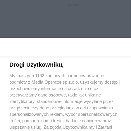
REKLAMA
Drogi Użytkowniku,
My, naszych 1162 zaufanych partnerów oraz inne
Wydawca mediów
lokalnych
podmioty z Media Operator sp z.o.o. uzyskujemy dostęp i
przechowujemy informacje na urządzeniu oraz
przetwarzamy dane osobowe, takie jak unikalne
identyfikatory, standardowe informacje wysyłane przez
urządzenie czy dane przeglądania w celu zapewniania
spersonalizowanych reklam, wybór spersonalizowanych
Nie zapomnij
treści, pomiar reklam i treści, badanie odbiorców oraz
zapoznać się z:
polityką prywatności
regulamin korzystania z portali
ulepszanie usług. Za zgodą Użytkownika my i Zaufani
Twoje
miasto
Skontaktuj się
z nami