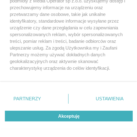
podmioty z Media Operator sp z.o.o. uzyskujemy dostęp i
Tarnowskie Góry
Redakcja
przechowujemy informacje na urządzeniu oraz
Ruda Śląska
Newsletter
Świętochłowice
Reklama
przetwarzamy dane osobowe, takie jak unikalne
Tychy
identyfikatory, standardowe informacje wysyłane przez
Bytom
Katowice
urządzenie czy dane przeglądania w celu zapewniania
Gliwice
spersonalizowanych reklam, wybór spersonalizowanych
Zabrze
treści, pomiar reklam i treści, badanie odbiorców oraz
Zagłębie
ulepszanie usług. Za zgodą Użytkownika my i Zaufani
Partnerzy możemy używać dokładnych danych
geolokalizacyjnych oraz aktywnie skanować
charakterystykę urządzenia do celów identyfikacji.
Ponieważ cenimy Twoją prywatność, prosimy o zgodę na
korzystanie z tych technologii poprzez kliknięcie
„Akceptuję”. Zgoda jest dobrowolna i zawsze możesz ją
zmienić/wycofać klikając przycisk ustawień prywatności
PARTNERZY
USTAWIENIA
znajdujący się w lewym dolnym rogu strony
. Niektóre
rodzaje przetwarzania danych nie wymagają zgody
Akceptuję
użytkownika, ale masz prawo sprzeciwić się takiemu
przetwarzaniu. Preferencje będą miały zastosowania tylko
na tej witrynie.