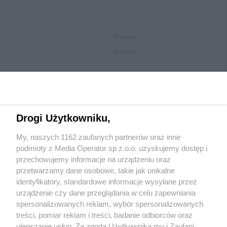
REKLAMA
REKLAMA
Drogi Użytkowniku,
My, naszych 1162 zaufanych partnerów oraz inne
podmioty z Media Operator sp z.o.o. uzyskujemy dostęp i
przechowujemy informacje na urządzeniu oraz
przetwarzamy dane osobowe, takie jak unikalne
Wydawca mediów
lokalnych
identyfikatory, standardowe informacje wysyłane przez
urządzenie czy dane przeglądania w celu zapewniania
spersonalizowanych reklam, wybór spersonalizowanych
treści, pomiar reklam i treści, badanie odbiorców oraz
ulepszanie usług. Za zgodą Użytkownika my i Zaufani