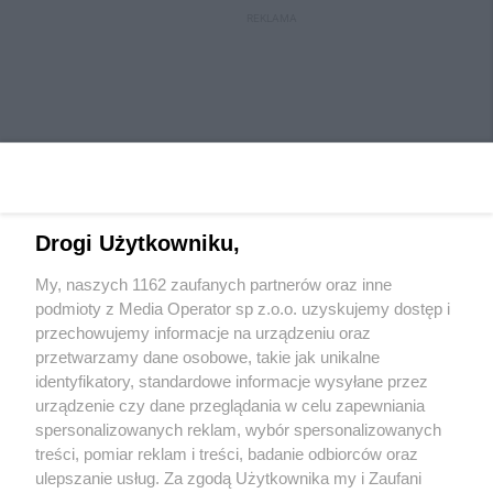
REKLAMA
Drogi Użytkowniku,
My, naszych 1162 zaufanych partnerów oraz inne
Wydawca mediów
lokalnych
podmioty z Media Operator sp z.o.o. uzyskujemy dostęp i
przechowujemy informacje na urządzeniu oraz
przetwarzamy dane osobowe, takie jak unikalne
identyfikatory, standardowe informacje wysyłane przez
urządzenie czy dane przeglądania w celu zapewniania
spersonalizowanych reklam, wybór spersonalizowanych
Nie zapomnij
treści, pomiar reklam i treści, badanie odbiorców oraz
zapoznać się z:
polityką prywatności
regulamin korzystania z portali
ulepszanie usług. Za zgodą Użytkownika my i Zaufani
Twoje
miasto
Skontaktuj się
z nami