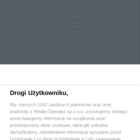
REKLAMA
REKLAMA
Drogi Użytkowniku,
My, naszych 1162 zaufanych partnerów oraz inne
Wydawca mediów
lokalnych
podmioty z Media Operator sp z.o.o. uzyskujemy dostęp i
przechowujemy informacje na urządzeniu oraz
przetwarzamy dane osobowe, takie jak unikalne
identyfikatory, standardowe informacje wysyłane przez
urządzenie czy dane przeglądania w celu zapewniania