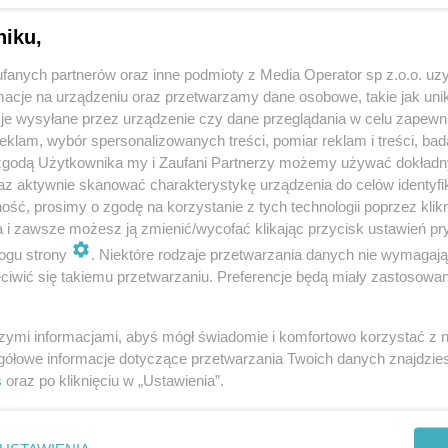
niku,
fanych partnerów oraz inne podmioty z Media Operator sp z.o.o. uz
cje na urządzeniu oraz przetwarzamy dane osobowe, takie jak unika
je wysyłane przez urządzenie czy dane przeglądania w celu zapewn
klam, wybór spersonalizowanych treści, pomiar reklam i treści, bad
 zgodą Użytkownika my i Zaufani Partnerzy możemy używać dokład
az aktywnie skanować charakterystykę urządzenia do celów identyfi
ść, prosimy o zgodę na korzystanie z tych technologii poprzez klikn
a i zawsze możesz ją zmienić/wycofać klikając przycisk ustawień pr
ogu strony
. Niektóre rodzaje przetwarzania danych nie wymagaj
iwić się takiemu przetwarzaniu. Preferencje będą miały zastosowania
szymi informacjami, abyś mógł świadomie i komfortowo korzystać z
gółowe informacje dotyczące przetwarzania Twoich danych znajdzi
s
oraz po kliknięciu w „Ustawienia”.