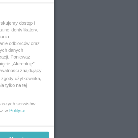
yskujemy dostęp i
REKLAMA
lne identyfikatory,
iania
anie odbiorców oraz
nych danych
kacji. Ponieważ
ięcie „Akceptuję”.
ywatności znajdujący
ą zgody użytkownika,
 tylko na tej
 naszych serwisów
esz w
Polityce