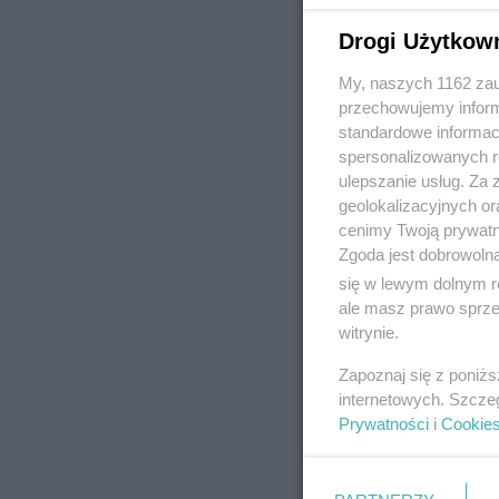
Drogi Użytkow
My, naszych 1162 zau
REKLAMA
przechowujemy informa
standardowe informac
spersonalizowanych re
ulepszanie usług. Za
geolokalizacyjnych or
cenimy Twoją prywatno
Zgoda jest dobrowoln
się w lewym dolnym r
ale masz prawo sprzec
witrynie.
Zapoznaj się z poniż
internetowych. Szcze
Prywatności
i
Cookie