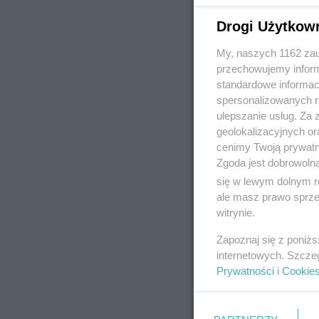
Drogi Użytkow
My, naszych 1162 zau
REKLAMA
przechowujemy informa
standardowe informac
spersonalizowanych re
ulepszanie usług. Za
geolokalizacyjnych or
cenimy Twoją prywatno
Zgoda jest dobrowoln
się w lewym dolnym r
ale masz prawo sprzec
witrynie.
Zapoznaj się z poniż
internetowych. Szcze
Prywatności
i
Cookie