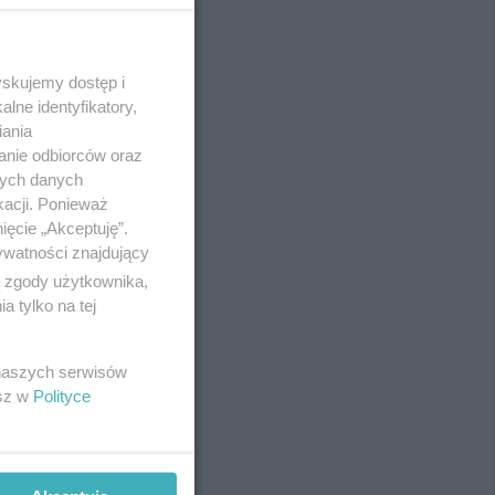
yskujemy dostęp i
REKLAMA
lne identyfikatory,
iania
anie odbiorców oraz
nych danych
kacji. Ponieważ
ięcie „Akceptuję”.
ywatności znajdujący
ą zgody użytkownika,
 tylko na tej
 naszych serwisów
esz w
Polityce