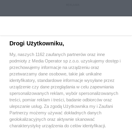
REKLAMA
Drogi Użytkowniku,
My, naszych 1162 zaufanych partnerów oraz inne
podmioty z Media Operator sp z.o.o. uzyskujemy dostęp i
przechowujemy informacje na urządzeniu oraz
przetwarzamy dane osobowe, takie jak unikalne
Wydawca mediów
lokalnych
identyfikatory, standardowe informacje wysyłane przez
urządzenie czy dane przeglądania w celu zapewniania
spersonalizowanych reklam, wybór spersonalizowanych
treści, pomiar reklam i treści, badanie odbiorców oraz
ulepszanie usług. Za zgodą Użytkownika my i Zaufani
Partnerzy możemy używać dokładnych danych
geolokalizacyjnych oraz aktywnie skanować
Nie zapomnij
zapoznać się z:
polityką prywatności
regulamin korzystania z portali
charakterystykę urządzenia do celów identyfikacji.
Twoje
miasto
Skontaktuj się
z nami
Ponieważ cenimy Twoją prywatność, prosimy o zgodę na