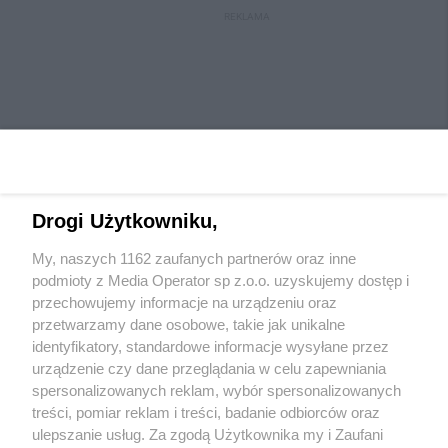
REKLAMA
Drogi Użytkowniku,
My, naszych 1162 zaufanych partnerów oraz inne
Wydawca mediów
lokalnych
podmioty z Media Operator sp z.o.o. uzyskujemy dostęp i
przechowujemy informacje na urządzeniu oraz
przetwarzamy dane osobowe, takie jak unikalne
identyfikatory, standardowe informacje wysyłane przez
urządzenie czy dane przeglądania w celu zapewniania
spersonalizowanych reklam, wybór spersonalizowanych
Nie zapomnij
treści, pomiar reklam i treści, badanie odbiorców oraz
zapoznać się z:
polityką prywatności
regulamin korzystania z portali
ulepszanie usług. Za zgodą Użytkownika my i Zaufani
Twoje
miasto
Skontaktuj się
z nami