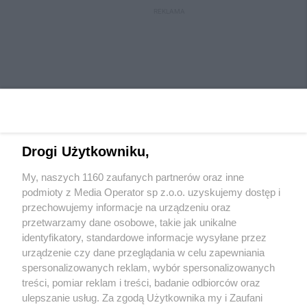
REKLAMA
Drogi Użytkowniku,
My, naszych 1160 zaufanych partnerów oraz inne
Wydawca mediów
lokalnych
podmioty z Media Operator sp z.o.o. uzyskujemy dostęp i
przechowujemy informacje na urządzeniu oraz
przetwarzamy dane osobowe, takie jak unikalne
identyfikatory, standardowe informacje wysyłane przez
urządzenie czy dane przeglądania w celu zapewniania
spersonalizowanych reklam, wybór spersonalizowanych
Nie zapomnij
treści, pomiar reklam i treści, badanie odbiorców oraz
zapoznać się z:
polityką prywatności
regulamin korzystania z portali
ulepszanie usług. Za zgodą Użytkownika my i Zaufani
Twoje
miasto
Skontaktuj się
z nami