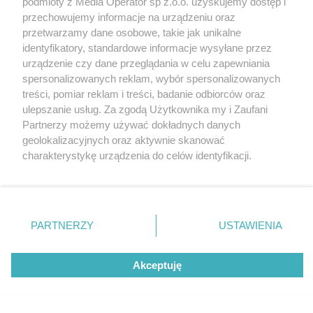
podmioty z Media Operator sp z.o.o. uzyskujemy dostęp i
Tarnowskie Góry
Redakcja
przechowujemy informacje na urządzeniu oraz
Ruda Śląska
Newsletter
Świętochłowice
Reklama
przetwarzamy dane osobowe, takie jak unikalne
Tychy
identyfikatory, standardowe informacje wysyłane przez
Bytom
Katowice
urządzenie czy dane przeglądania w celu zapewniania
Gliwice
spersonalizowanych reklam, wybór spersonalizowanych
Zabrze
treści, pomiar reklam i treści, badanie odbiorców oraz
Zagłębie
ulepszanie usług. Za zgodą Użytkownika my i Zaufani
Partnerzy możemy używać dokładnych danych
geolokalizacyjnych oraz aktywnie skanować
charakterystykę urządzenia do celów identyfikacji.
Ponieważ cenimy Twoją prywatność, prosimy o zgodę na
korzystanie z tych technologii poprzez kliknięcie
„Akceptuję”. Zgoda jest dobrowolna i zawsze możesz ją
zmienić/wycofać klikając przycisk ustawień prywatności
PARTNERZY
USTAWIENIA
znajdujący się w lewym dolnym rogu strony
. Niektóre
rodzaje przetwarzania danych nie wymagają zgody
Akceptuję
użytkownika, ale masz prawo sprzeciwić się takiemu
przetwarzaniu. Preferencje będą miały zastosowania tylko
na tej witrynie.