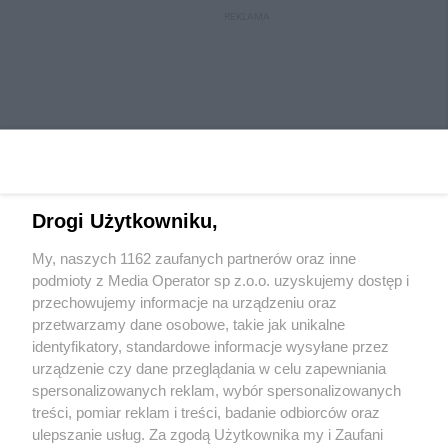
REKLAMA
Drogi Użytkowniku,
My, naszych 1162 zaufanych partnerów oraz inne
Wydawca mediów
lokalnych
podmioty z Media Operator sp z.o.o. uzyskujemy dostęp i
przechowujemy informacje na urządzeniu oraz
przetwarzamy dane osobowe, takie jak unikalne
identyfikatory, standardowe informacje wysyłane przez
urządzenie czy dane przeglądania w celu zapewniania
spersonalizowanych reklam, wybór spersonalizowanych
Nie zapomnij
treści, pomiar reklam i treści, badanie odbiorców oraz
zapoznać się z:
polityką prywatności
regulamin korzystania z portali
ulepszanie usług. Za zgodą Użytkownika my i Zaufani
Twoje
miasto
Skontaktuj się
z nami