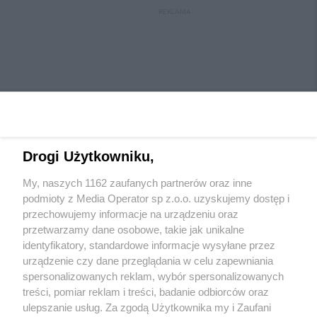
REKLAMA
Drogi Użytkowniku,
My, naszych 1162 zaufanych partnerów oraz inne
Wydawca mediów
lokalnych
podmioty z Media Operator sp z.o.o. uzyskujemy dostęp i
przechowujemy informacje na urządzeniu oraz
przetwarzamy dane osobowe, takie jak unikalne
identyfikatory, standardowe informacje wysyłane przez
urządzenie czy dane przeglądania w celu zapewniania
spersonalizowanych reklam, wybór spersonalizowanych
Nie zapomnij
treści, pomiar reklam i treści, badanie odbiorców oraz
zapoznać się z:
polityką prywatności
regulamin korzystania z portali
ulepszanie usług. Za zgodą Użytkownika my i Zaufani
Twoje
miasto
Skontaktuj się
z nami