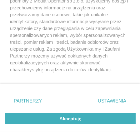
podmioty z Media Operator sp z.o.o. uzyskujemy dostęp i
Tarnowskie Góry
Redakcja
przechowujemy informacje na urządzeniu oraz
Ruda Śląska
Newsletter
Świętochłowice
Reklama
przetwarzamy dane osobowe, takie jak unikalne
Tychy
identyfikatory, standardowe informacje wysyłane przez
Bytom
Katowice
urządzenie czy dane przeglądania w celu zapewniania
Gliwice
spersonalizowanych reklam, wybór spersonalizowanych
Zabrze
treści, pomiar reklam i treści, badanie odbiorców oraz
Zagłębie
ulepszanie usług. Za zgodą Użytkownika my i Zaufani
Partnerzy możemy używać dokładnych danych
geolokalizacyjnych oraz aktywnie skanować
charakterystykę urządzenia do celów identyfikacji.
Ponieważ cenimy Twoją prywatność, prosimy o zgodę na
korzystanie z tych technologii poprzez kliknięcie
„Akceptuję”. Zgoda jest dobrowolna i zawsze możesz ją
zmienić/wycofać klikając przycisk ustawień prywatności
PARTNERZY
USTAWIENIA
znajdujący się w lewym dolnym rogu strony
. Niektóre
rodzaje przetwarzania danych nie wymagają zgody
Akceptuję
użytkownika, ale masz prawo sprzeciwić się takiemu
przetwarzaniu. Preferencje będą miały zastosowania tylko
na tej witrynie.