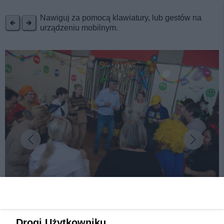
REKLAMA
Nawiguj za pomocą klawiatury, lub gestów na
urządzeniu mobilnym.
fot: Starostwo Powiatowe w Tarnowskich Górach
Drogi Użytkowniku,