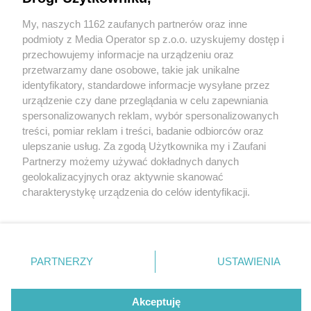
Tak się bawią uczestnicy DPS-ów z Tarnowskich
Gór i okolic. Zobaczcie ich w karnawałowej
My, naszych 1162 zaufanych partnerów oraz inne
Wydawca mediów
lokalnych
odsłonie
podmioty z Media Operator sp z.o.o. uzyskujemy dostęp i
przechowujemy informacje na urządzeniu oraz
przetwarzamy dane osobowe, takie jak unikalne
identyfikatory, standardowe informacje wysyłane przez
urządzenie czy dane przeglądania w celu zapewniania
spersonalizowanych reklam, wybór spersonalizowanych
5 / 11
Nie zapomnij
treści, pomiar reklam i treści, badanie odbiorców oraz
zapoznać się z:
polityką prywatności
regulamin korzystania z portali
ulepszanie usług. Za zgodą Użytkownika my i Zaufani
Twoje
miasto
Skontakuj się
z nami
Karnawałowy bal DPS-ów
Partnerzy możemy używać dokładnych danych
Piekary Śląskie
Kontakt
geolokalizacyjnych oraz aktywnie skanować
Chorzów
Wydawca
charakterystykę urządzenia do celów identyfikacji.
Tarnowskie Góry
Redakcja
Ruda Śląska
Newsletter
Ponieważ cenimy Twoją prywatność, prosimy o zgodę na
Świętochłowice
Reklama
korzystanie z tych technologii poprzez kliknięcie
Tychy
„Akceptuję”. Zgoda jest dobrowolna i zawsze możesz ją
Bytom
Katowice
zmienić/wycofać klikając przycisk ustawień prywatności
REKLAMA
PARTNERZY
USTAWIENIA
Gliwice
znajdujący się w lewym dolnym rogu strony
. Niektóre
Zabrze
Zagłębie
rodzaje przetwarzania danych nie wymagają zgody
użytkownika, ale masz prawo sprzeciwić się takiemu
Akceptuję