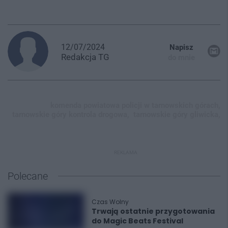
12/07/2024
Napisz
Redakcja
TG
do mnie
komenda powiatowa policji w tarnowskich górach,
tarnowskie góry kontrola drogowa,
tarnowskie góry gliwicka,
REKLAMA
Polecane
Czas Wolny
Trwają ostatnie przygotowania
do Magic Beats Festival