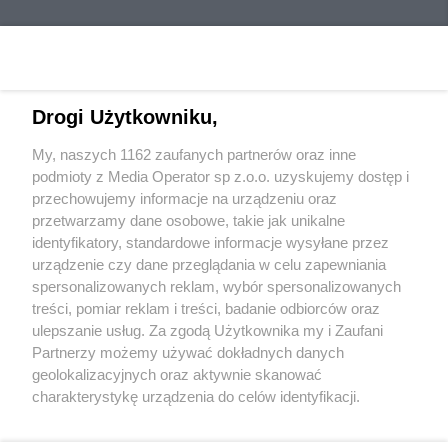
Drogi Użytkowniku,
My, naszych 1162 zaufanych partnerów oraz inne
Wydawca mediów
lokalnych
podmioty z Media Operator sp z.o.o. uzyskujemy dostęp i
przechowujemy informacje na urządzeniu oraz
przetwarzamy dane osobowe, takie jak unikalne
identyfikatory, standardowe informacje wysyłane przez
urządzenie czy dane przeglądania w celu zapewniania
spersonalizowanych reklam, wybór spersonalizowanych
Nie zapomnij
treści, pomiar reklam i treści, badanie odbiorców oraz
zapoznać się z:
polityką prywatności
regulamin korzystania z portali
ulepszanie usług. Za zgodą Użytkownika my i Zaufani
Twoje
miasto
Skontakuj się
z nami
Partnerzy możemy używać dokładnych danych
Piekary Śląskie
Kontakt
geolokalizacyjnych oraz aktywnie skanować
Chorzów
Wydawca
charakterystykę urządzenia do celów identyfikacji.
Tarnowskie Góry
Redakcja
Ruda Śląska
Newsletter
Ponieważ cenimy Twoją prywatność, prosimy o zgodę na
Świętochłowice
Reklama
korzystanie z tych technologii poprzez kliknięcie