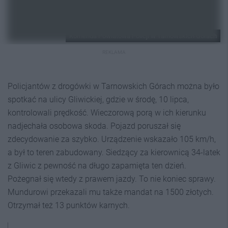
Komenda Powiatowa Policji w Tarnowskich Górach
REKLAMA
Policjantów z drogówki w Tarnowskich Górach można było
spotkać na ulicy Gliwickiej, gdzie w środę, 10 lipca,
kontrolowali prędkość. Wieczorową porą w ich kierunku
nadjechała osobowa skoda. Pojazd poruszał się
zdecydowanie za szybko. Urządzenie wskazało 105 km/h,
a był to teren zabudowany. Siedzący za kierownicą 34-latek
z Gliwic z pewność na długo zapamięta ten dzień.
Pożegnał się wtedy z prawem jazdy. To nie koniec sprawy.
Mundurowi przekazali mu także mandat na 1500 złotych.
Otrzymał też 13 punktów karnych.