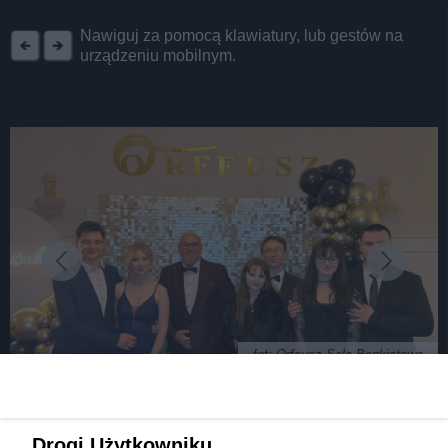
REKLAMA
Nawiguj za pomocą klawiatury, lub gestów na
urządzeniu mobilnym.
fot: Orfeusz Sala Bankietowa
Tak w tym roku bawił się ZSTiO "Mechanik" w
Drogi Użytkowniku,