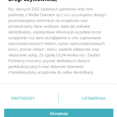
Tarnowskich Górach. Zobaczcie zdjęcia ze
studniówki 2026
My, naszych 1162 zaufanych partnerów oraz inne
Wydawca mediów
lokalnych
podmioty z Media Operator sp z.o.o. uzyskujemy dostęp i
przechowujemy informacje na urządzeniu oraz
przetwarzamy dane osobowe, takie jak unikalne
identyfikatory, standardowe informacje wysyłane przez
3 / 9
urządzenie czy dane przeglądania w celu zapewniania
spersonalizowanych reklam, wybór spersonalizowanych
Studniówka ZSTiO
Nie zapomnij
treści, pomiar reklam i treści, badanie odbiorców oraz
zapoznać się z:
polityką prywatności
regulamin korzystania z portali
"Mechanik" w Tarnowskich
ulepszanie usług. Za zgodą Użytkownika my i Zaufani
Twoje
miasto
Skontakuj się
z nami
Partnerzy możemy używać dokładnych danych
Górach
Piekary Śląskie
Kontakt
geolokalizacyjnych oraz aktywnie skanować
Chorzów
Wydawca
charakterystykę urządzenia do celów identyfikacji.
Tarnowskie Góry
Redakcja
Ruda Śląska
Newsletter
Ponieważ cenimy Twoją prywatność, prosimy o zgodę na
Świętochłowice
Reklama
korzystanie z tych technologii poprzez kliknięcie
Tychy
„Akceptuję”. Zgoda jest dobrowolna i zawsze możesz ją
Bytom
Katowice
zmienić/wycofać klikając przycisk ustawień prywatności
REKLAMA
PARTNERZY
USTAWIENIA
Gliwice
znajdujący się w lewym dolnym rogu strony
. Niektóre
Zabrze
Zagłębie
rodzaje przetwarzania danych nie wymagają zgody
użytkownika, ale masz prawo sprzeciwić się takiemu
Akceptuję