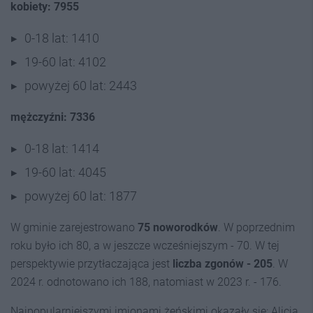
kobiety: 7955
0-18 lat: 1410
19-60 lat: 4102
powyżej 60 lat: 2443
mężczyźni: 7336
0-18 lat: 1414
19-60 lat: 4045
powyżej 60 lat: 1877
W gminie zarejestrowano
75 noworodków
. W poprzednim
roku było ich 80, a w jeszcze wcześniejszym - 70. W tej
perspektywie przytłaczająca jest
liczba zgonów - 205
. W
2024 r. odnotowano ich 188, natomiast w 2023 r. - 176.
Najpopularniejszymi imionami żeńskimi okazały się: Alicja,