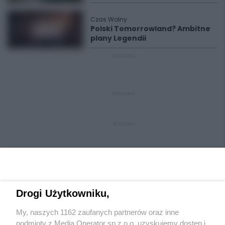
Czas Wolny
Polski Tomorrowland? Ambitne
plany Legendii
REKLAMA
REKLAMA
REKLAMA
Drogi Użytkowniku,
My, naszych 1162 zaufanych partnerów oraz inne
Wydawca mediów
lokalnych
podmioty z Media Operator sp z.o.o. uzyskujemy dostęp i