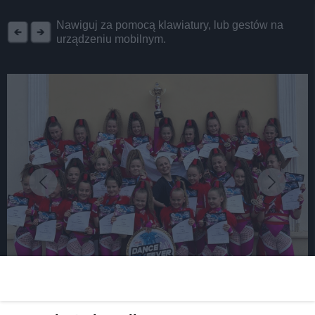
REKLAMA
Nawiguj za pomocą klawiatury, lub gestów na
urządzeniu mobilnym.
fot: Szkoła Podstawowa w Nowym Chechle.
Tancerka z Nowego Chechła podwójną Mistrzynią