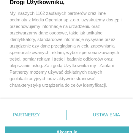
Świata. Gratulacje dla Malwiny Gondzio
Drogi Użytkowniku,
My, naszych 1162 zaufanych partnerów oraz inne
Wydawca mediów
lokalnych
podmioty z Media Operator sp z.o.o. uzyskujemy dostęp i
przechowujemy informacje na urządzeniu oraz
przetwarzamy dane osobowe, takie jak unikalne
2 / 5
identyfikatory, standardowe informacje wysyłane przez
urządzenie czy dane przeglądania w celu zapewniania
IDO World Disco Dance and
spersonalizowanych reklam, wybór spersonalizowanych
Nie zapomnij
treści, pomiar reklam i treści, badanie odbiorców oraz
Disco Freestyle
zapoznać się z:
polityką prywatności
regulamin korzystania z portali
ulepszanie usług. Za zgodą Użytkownika my i Zaufani
Twoje
miasto
Skontakuj się
z nami
Championships 2023
Partnerzy możemy używać dokładnych danych
Piekary Śląskie
Kontakt
geolokalizacyjnych oraz aktywnie skanować
Chorzów
Wydawca
charakterystykę urządzenia do celów identyfikacji.
Tarnowskie Góry
Redakcja
Ruda Śląska
Newsletter
Ponieważ cenimy Twoją prywatność, prosimy o zgodę na
Świętochłowice
Reklama
korzystanie z tych technologii poprzez kliknięcie
Tychy
„Akceptuję”. Zgoda jest dobrowolna i zawsze możesz ją
Bytom
Katowice
zmienić/wycofać klikając przycisk ustawień prywatności
REKLAMA
PARTNERZY
USTAWIENIA
Gliwice
znajdujący się w lewym dolnym rogu strony
. Niektóre
Zabrze
Zagłębie
rodzaje przetwarzania danych nie wymagają zgody
użytkownika, ale masz prawo sprzeciwić się takiemu
Akceptuję