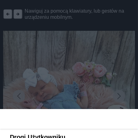
REKLAMA
Nawiguj za pomocą klawiatury, lub gestów na
urządzeniu mobilnym.
Drogi Użytkowniku,