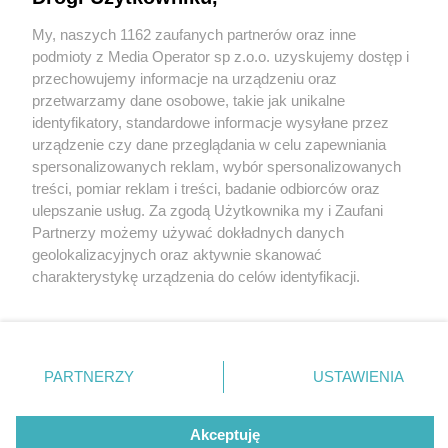
My, naszych 1162 zaufanych partnerów oraz inne
Wydawca mediów
lokalnych
podmioty z Media Operator sp z.o.o. uzyskujemy dostęp i
przechowujemy informacje na urządzeniu oraz
przetwarzamy dane osobowe, takie jak unikalne
identyfikatory, standardowe informacje wysyłane przez
urządzenie czy dane przeglądania w celu zapewniania
spersonalizowanych reklam, wybór spersonalizowanych
fot: Tarnogórska porodówka
Nie zapomnij
treści, pomiar reklam i treści, badanie odbiorców oraz
zapoznać się z:
polityką prywatności
regulamin korzystania z portali
ulepszanie usług. Za zgodą Użytkownika my i Zaufani
Twoje
miasto
Skontakuj się
z nami
Tarnogórska porodówka pochwaliła się nowymi
Partnerzy możemy używać dokładnych danych
pacjentami. Maluchy przyszły na świat w czerwcu
Piekary Śląskie
Kontakt
geolokalizacyjnych oraz aktywnie skanować
Chorzów
Wydawca
charakterystykę urządzenia do celów identyfikacji.
Tarnowskie Góry
Redakcja
2 / 37
Ruda Śląska
Newsletter
Ponieważ cenimy Twoją prywatność, prosimy o zgodę na
Świętochłowice
Reklama
korzystanie z tych technologii poprzez kliknięcie
Jagoda
Tychy
„Akceptuję”. Zgoda jest dobrowolna i zawsze możesz ją
Bytom
Katowice
zmienić/wycofać klikając przycisk ustawień prywatności
PARTNERZY
USTAWIENIA
Gliwice
znajdujący się w lewym dolnym rogu strony
. Niektóre
Zabrze
Zagłębie
rodzaje przetwarzania danych nie wymagają zgody
REKLAMA
użytkownika, ale masz prawo sprzeciwić się takiemu
Akceptuję