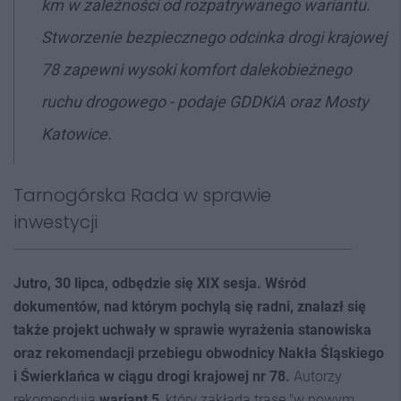
km w zależności od rozpatrywanego wariantu.
Stworzenie bezpiecznego odcinka drogi krajowej
78 zapewni wysoki komfort dalekobieżnego
ruchu drogowego - podaje GDDKiA oraz Mosty
Katowice.
Tarnogórska Rada w sprawie
inwestycji
Jutro, 30 lipca, odbędzie się XIX sesja. Wśród
dokumentów, nad którym pochylą się radni, znalazł się
także projekt uchwały w sprawie wyrażenia stanowiska
oraz rekomendacji przebiegu obwodnicy Nakła Śląskiego
i Świerklańca w ciągu drogi krajowej nr 78.
Autorzy
rekomendują
wariant 5
, który zakłada trasę "w nowym