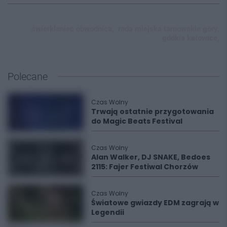
świerklaniec obwodnica,
rada miejska tarnowskie góry,
gddkia katowice,
Polecane
Czas Wolny
Trwają ostatnie przygotowania
do Magic Beats Festival
Czas Wolny
Alan Walker, DJ SNAKE, Bedoes
2115: Fajer Festiwal Chorzów
Czas Wolny
Światowe gwiazdy EDM zagrają w
Legendii