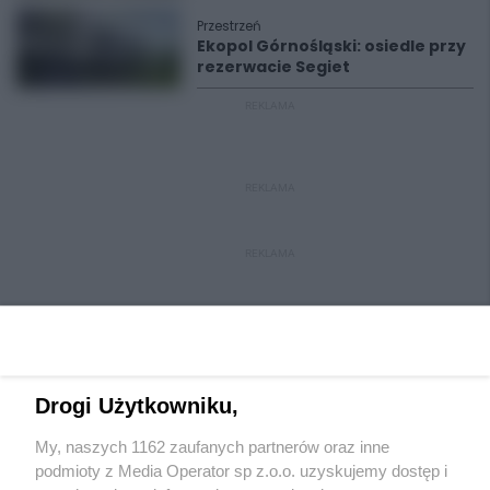
Przestrzeń
Ekopol Górnośląski: osiedle przy
rezerwacie Segiet
REKLAMA
REKLAMA
REKLAMA
Drogi Użytkowniku,
My, naszych 1162 zaufanych partnerów oraz inne
Wydawca mediów
lokalnych
podmioty z Media Operator sp z.o.o. uzyskujemy dostęp i