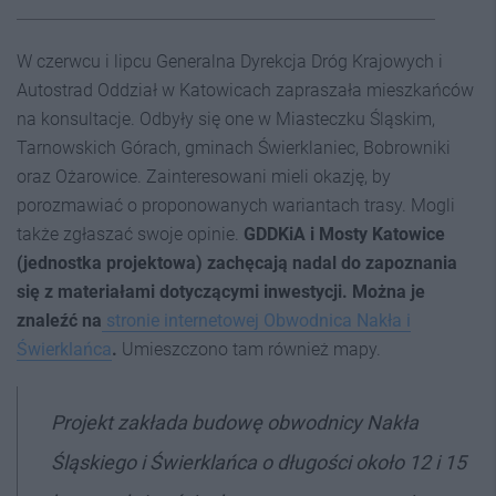
W czerwcu i lipcu Generalna Dyrekcja Dróg Krajowych i
Autostrad Oddział w Katowicach zapraszała mieszkańców
na konsultacje. Odbyły się one w Miasteczku Śląskim,
Tarnowskich Górach, gminach Świerklaniec, Bobrowniki
oraz Ożarowice. Zainteresowani mieli okazję, by
porozmawiać o proponowanych wariantach trasy. Mogli
także zgłaszać swoje opinie.
GDDKiA i Mosty Katowice
(
jednostka projektowa) zachęcają nadal do zapoznania
się z materiałami dotyczącymi inwestycji. Można je
znaleźć na
stronie internetowej Obwodnica Nakła i
Świerklańca
.
Umieszczono tam również mapy.
Projekt zakłada budowę obwodnicy Nakła
Śląskiego i Świerklańca o długości około 12 i 15