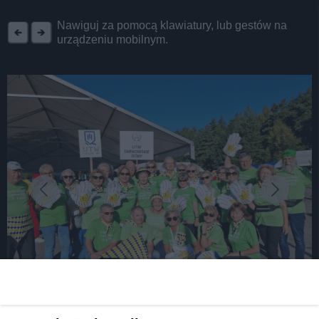
REKLAMA
Nawiguj za pomocą klawiatury, lub gestów na
urządzeniu mobilnym.
fot: Dorota Pyka
Tarnogórska reprezentacja na olimpiadzie.