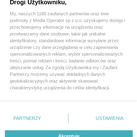
Seniorzy zdobyli miejsce na podium
Drogi Użytkowniku,
My, naszych 1160 zaufanych partnerów oraz inne
Wydawca mediów
lokalnych
podmioty z Media Operator sp z.o.o. uzyskujemy dostęp i
przechowujemy informacje na urządzeniu oraz
przetwarzamy dane osobowe, takie jak unikalne
identyfikatory, standardowe informacje wysyłane przez
1 / 9
urządzenie czy dane przeglądania w celu zapewniania
spersonalizowanych reklam, wybór spersonalizowanych
Tarnogórscy seniorzy na
Nie zapomnij
treści, pomiar reklam i treści, badanie odbiorców oraz
zapoznać się z:
polityką prywatności
regulamin korzystania z portali
ulepszanie usług. Za zgodą Użytkownika my i Zaufani
olimpiadzie 3
Twoje
miasto
Skontakuj się
z nami
Partnerzy możemy używać dokładnych danych
Piekary Śląskie
Kontakt
geolokalizacyjnych oraz aktywnie skanować
Chorzów
Wydawca
charakterystykę urządzenia do celów identyfikacji.
Tarnowskie Góry
Redakcja
Ruda Śląska
Newsletter
Ponieważ cenimy Twoją prywatność, prosimy o zgodę na
Świętochłowice
Reklama
korzystanie z tych technologii poprzez kliknięcie
Tychy
„Akceptuję”. Zgoda jest dobrowolna i zawsze możesz ją
Bytom
Katowice
zmienić/wycofać klikając przycisk ustawień prywatności
REKLAMA
PARTNERZY
USTAWIENIA
Gliwice
znajdujący się w lewym dolnym rogu strony
. Niektóre
Zabrze
Zagłębie
rodzaje przetwarzania danych nie wymagają zgody
użytkownika, ale masz prawo sprzeciwić się takiemu
Akceptuję