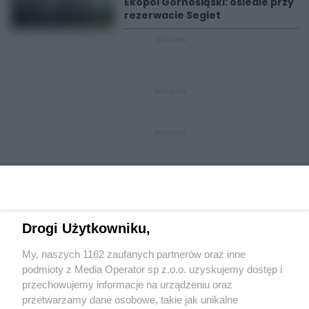
Ekopol Górnośląski: osiedle przy
rezerwacie Segiet
REKLAMA
REKLAMA
REKLAMA
Drogi Użytkowniku,
My, naszych 1162 zaufanych partnerów oraz inne
Wydawca mediów
lokalnych
podmioty z Media Operator sp z.o.o. uzyskujemy dostęp i
przechowujemy informacje na urządzeniu oraz
przetwarzamy dane osobowe, takie jak unikalne