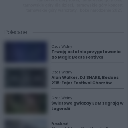
tarnowskie góry rower,
tarnowskie góry bieg,
tarnowskie góry dla dzieci,
tarnowskie góry koncert,
tarnowskie góry warsztaty,
boże narodzenie 2025,
Polecane
Czas Wolny
Trwają ostatnie przygotowania
do Magic Beats Festival
Czas Wolny
Alan Walker, DJ SNAKE, Bedoes
2115: Fajer Festiwal Chorzów
Czas Wolny
Światowe gwiazdy EDM zagrają w
Legendii
Przestrzeń