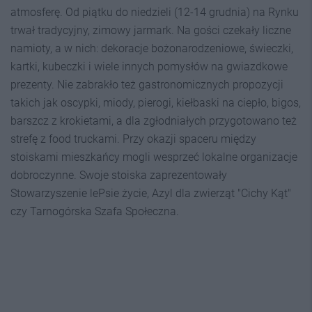
atmosferę. Od piątku do niedzieli (12-14 grudnia) na Rynku
trwał tradycyjny, zimowy jarmark. Na gości czekały liczne
namioty, a w nich: dekoracje bożonarodzeniowe, świeczki,
kartki, kubeczki i wiele innych pomysłów na gwiazdkowe
prezenty. Nie zabrakło też gastronomicznych propozycji
takich jak oscypki, miody, pierogi, kiełbaski na ciepło, bigos,
barszcz z krokietami, a dla zgłodniałych przygotowano też
strefę z food truckami. Przy okazji spaceru między
stoiskami mieszkańcy mogli wesprzeć lokalne organizacje
dobroczynne. Swoje stoiska zaprezentowały
Stowarzyszenie lePsie życie, Azyl dla zwierząt "Cichy Kąt"
czy Tarnogórska Szafa Społeczna.