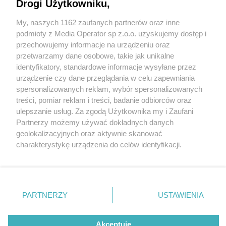
Drogi Użytkowniku,
Tarnogórski MOPS i wolontariusze ruszają na
pomoc bezdomnym. "Oni szukają schronienia w
My, naszych 1162 zaufanych partnerów oraz inne
miejscach zapomnianych"
Wydawca mediów
lokalnych
podmioty z Media Operator sp z.o.o. uzyskujemy dostęp i
przechowujemy informacje na urządzeniu oraz
przetwarzamy dane osobowe, takie jak unikalne
identyfikatory, standardowe informacje wysyłane przez
urządzenie czy dane przeglądania w celu zapewniania
1 / 5
spersonalizowanych reklam, wybór spersonalizowanych
Nie zapomnij
treści, pomiar reklam i treści, badanie odbiorców oraz
Streetworking w
zapoznać się z:
polityką prywatności
regulamin korzystania z portali
ulepszanie usług. Za zgodą Użytkownika my i Zaufani
Twoje
miasto
Skontakuj się
z nami
Partnerzy możemy używać dokładnych danych
Tarnowskich Górach
Piekary Śląskie
Kontakt
geolokalizacyjnych oraz aktywnie skanować
Chorzów
Wydawca
charakterystykę urządzenia do celów identyfikacji.
Tarnowskie Góry
Redakcja
Ruda Śląska
Newsletter
Ponieważ cenimy Twoją prywatność, prosimy o zgodę na
Świętochłowice
Reklama
korzystanie z tych technologii poprzez kliknięcie
Tychy
„Akceptuję”. Zgoda jest dobrowolna i zawsze możesz ją
Bytom
Katowice
zmienić/wycofać klikając przycisk ustawień prywatności
REKLAMA
PARTNERZY
USTAWIENIA
Gliwice
znajdujący się w lewym dolnym rogu strony
. Niektóre
Zabrze
Zagłębie
rodzaje przetwarzania danych nie wymagają zgody
użytkownika, ale masz prawo sprzeciwić się takiemu
Akceptuję