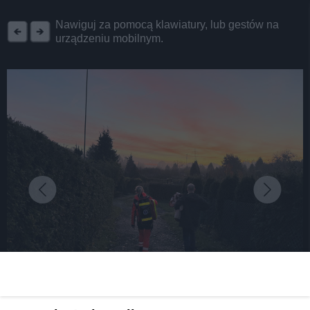
REKLAMA
Nawiguj za pomocą klawiatury, lub gestów na
urządzeniu mobilnym.
fot: MOPS TG