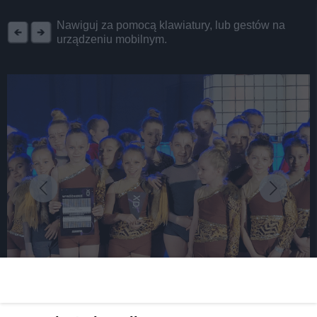
REKLAMA
Nawiguj za pomocą klawiatury, lub gestów na
urządzeniu mobilnym.
fot: TCK
Tarnogórskie Tesski rozbiły medalowy bank. Nie