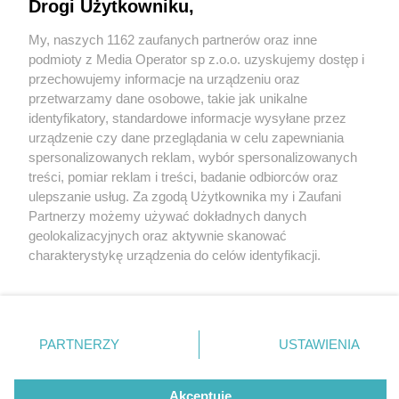
schodziły z podium podczas trzech festiwali
Drogi Użytkowniku,
My, naszych 1162 zaufanych partnerów oraz inne
Wydawca mediów
lokalnych
podmioty z Media Operator sp z.o.o. uzyskujemy dostęp i
przechowujemy informacje na urządzeniu oraz
przetwarzamy dane osobowe, takie jak unikalne
identyfikatory, standardowe informacje wysyłane przez
3 / 5
urządzenie czy dane przeglądania w celu zapewniania
spersonalizowanych reklam, wybór spersonalizowanych
Zespoły Tess z Tarnowskich
Nie zapomnij
treści, pomiar reklam i treści, badanie odbiorców oraz
zapoznać się z:
polityką prywatności
regulamin korzystania z portali
ulepszanie usług. Za zgodą Użytkownika my i Zaufani
Gór
Twoje
miasto
Skontakuj się
z nami
Partnerzy możemy używać dokładnych danych
Piekary Śląskie
Kontakt
geolokalizacyjnych oraz aktywnie skanować
Chorzów
Wydawca
charakterystykę urządzenia do celów identyfikacji.
Tarnowskie Góry
Redakcja
Ruda Śląska
Newsletter
Ponieważ cenimy Twoją prywatność, prosimy o zgodę na
Świętochłowice
Reklama
korzystanie z tych technologii poprzez kliknięcie
Tychy
„Akceptuję”. Zgoda jest dobrowolna i zawsze możesz ją
Bytom
Katowice
zmienić/wycofać klikając przycisk ustawień prywatności
REKLAMA
PARTNERZY
USTAWIENIA
Gliwice
znajdujący się w lewym dolnym rogu strony
. Niektóre
Zabrze
Zagłębie
rodzaje przetwarzania danych nie wymagają zgody
użytkownika, ale masz prawo sprzeciwić się takiemu
Akceptuję