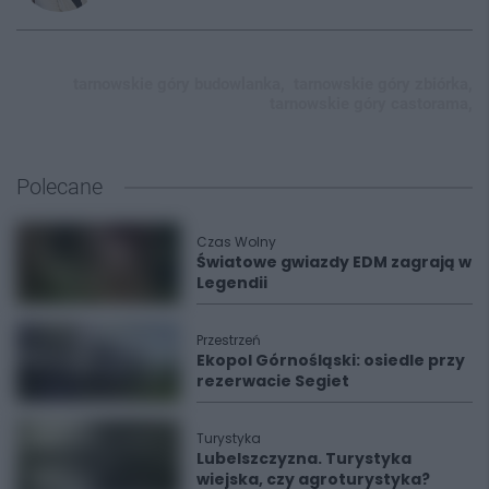
tarnowskie góry budowlanka,
tarnowskie góry zbiórka,
tarnowskie góry castorama,
Polecane
Czas Wolny
Światowe gwiazdy EDM zagrają w
Legendii
Przestrzeń
Ekopol Górnośląski: osiedle przy
rezerwacie Segiet
Turystyka
Lubelszczyzna. Turystyka
wiejska, czy agroturystyka?