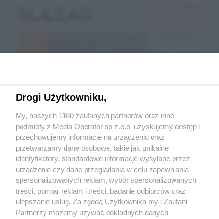
Drogi Użytkowniku,
My, naszych 1160 zaufanych partnerów oraz inne
podmioty z Media Operator sp z.o.o. uzyskujemy dostęp i
przechowujemy informacje na urządzeniu oraz
Wróć do strony głównej
przetwarzamy dane osobowe, takie jak unikalne
identyfikatory, standardowe informacje wysyłane przez
ślązag.pl
urządzenie czy dane przeglądania w celu zapewniania
spersonalizowanych reklam, wybór spersonalizowanych
treści, pomiar reklam i treści, badanie odbiorców oraz
0
%
ulepszanie usług. Za zgodą Użytkownika my i Zaufani
Partnerzy możemy używać dokładnych danych