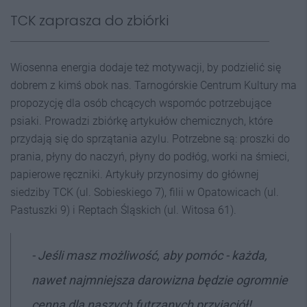
TCK zaprasza do zbiórki
Wiosenna energia dodaje też motywacji, by podzielić się
dobrem z kimś obok nas. Tarnogórskie Centrum Kultury ma
propozycję dla osób chcących wspomóc potrzebujące
psiaki. Prowadzi zbiórkę artykułów chemicznych, które
przydają się do sprzątania azylu. Potrzebne są: proszki do
prania, płyny do naczyń, płyny do podłóg, worki na śmieci,
papierowe ręczniki. Artykuły przynosimy do głównej
siedziby TCK (ul. Sobieskiego 7), filii w Opatowicach (ul.
Pastuszki 9) i Reptach Śląskich (ul. Witosa 61).
- Jeśli masz możliwość, aby pomóc - każda,
nawet najmniejsza darowizna będzie ogromnie
cenna dla naszych futrzanych przyjaciół!