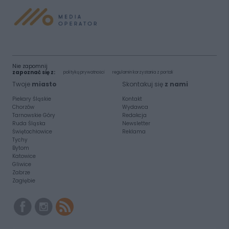
Nie zapomnij
zapoznać się z:
polityką prywatności
regulamin korzystania z portali
Twoje
miasto
Skontakuj się
z nami
Piekary Śląskie
Kontakt
Chorzów
Wydawca
Tarnowskie Góry
Redakcja
Ruda Śląska
Newsletter
Świętochłowice
Reklama
Tychy
Bytom
Katowice
Gliwice
Zabrze
Zagłębie