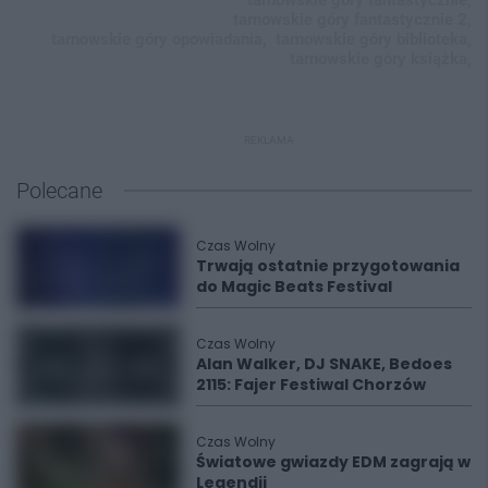
tarnowskie góry fantastycznie 2,
tarnowskie góry opowiadania,
tarnowskie góry biblioteka,
tarnowskie góry książka,
REKLAMA
Polecane
Czas Wolny
Trwają ostatnie przygotowania
do Magic Beats Festival
Czas Wolny
Alan Walker, DJ SNAKE, Bedoes
2115: Fajer Festiwal Chorzów
Czas Wolny
Światowe gwiazdy EDM zagrają w
Legendii