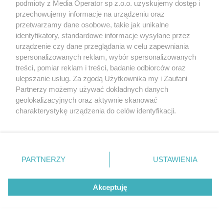
podmioty z Media Operator sp z.o.o. uzyskujemy dostęp i
przechowujemy informacje na urządzeniu oraz
przetwarzamy dane osobowe, takie jak unikalne
identyfikatory, standardowe informacje wysyłane przez
urządzenie czy dane przeglądania w celu zapewniania
spersonalizowanych reklam, wybór spersonalizowanych
Nie zapomnij
treści, pomiar reklam i treści, badanie odbiorców oraz
zapoznać się z:
polityką prywatności
regulamin korzystania z portali
ulepszanie usług. Za zgodą Użytkownika my i Zaufani
Twoje
miasto
Skontakuj się
z nami
Partnerzy możemy używać dokładnych danych
Piekary Śląskie
Kontakt
geolokalizacyjnych oraz aktywnie skanować
Chorzów
Wydawca
charakterystykę urządzenia do celów identyfikacji.
Tarnowskie Góry
Redakcja
Ruda Śląska
Newsletter
Ponieważ cenimy Twoją prywatność, prosimy o zgodę na
Świętochłowice
Reklama
korzystanie z tych technologii poprzez kliknięcie
Tychy
„Akceptuję”. Zgoda jest dobrowolna i zawsze możesz ją
Bytom
Katowice
zmienić/wycofać klikając przycisk ustawień prywatności
PARTNERZY
USTAWIENIA
Gliwice
znajdujący się w lewym dolnym rogu strony
. Niektóre
Zabrze
Zagłębie
rodzaje przetwarzania danych nie wymagają zgody
Akceptuję
użytkownika, ale masz prawo sprzeciwić się takiemu
przetwarzaniu. Preferencje będą miały zastosowania tylko
na tej witrynie.