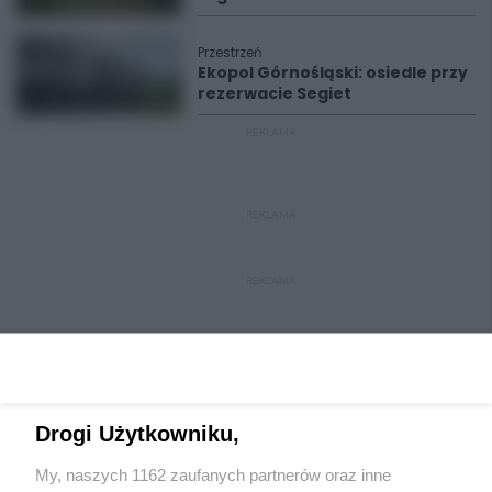
Przestrzeń
Ekopol Górnośląski: osiedle przy
rezerwacie Segiet
REKLAMA
REKLAMA
REKLAMA
Drogi Użytkowniku,
My, naszych 1162 zaufanych partnerów oraz inne
Wydawca mediów
lokalnych