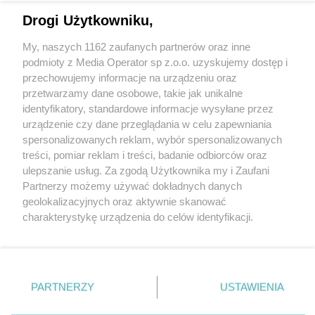
Drogi Użytkowniku,
My, naszych 1162 zaufanych partnerów oraz inne
Wydawca mediów
lokalnych
podmioty z Media Operator sp z.o.o. uzyskujemy dostęp i
przechowujemy informacje na urządzeniu oraz
przetwarzamy dane osobowe, takie jak unikalne
identyfikatory, standardowe informacje wysyłane przez
urządzenie czy dane przeglądania w celu zapewniania
spersonalizowanych reklam, wybór spersonalizowanych
Nie zapomnij
treści, pomiar reklam i treści, badanie odbiorców oraz
zapoznać się z:
polityką prywatności
regulamin korzystania z portali
ulepszanie usług. Za zgodą Użytkownika my i Zaufani
Twoje
miasto
Skontakuj się
z nami
Partnerzy możemy używać dokładnych danych
Piekary Śląskie
Kontakt
geolokalizacyjnych oraz aktywnie skanować
Chorzów
Wydawca
charakterystykę urządzenia do celów identyfikacji.
Tarnowskie Góry
Redakcja
Ruda Śląska
Newsletter
Ponieważ cenimy Twoją prywatność, prosimy o zgodę na
Świętochłowice
Reklama
korzystanie z tych technologii poprzez kliknięcie
Tychy
„Akceptuję”. Zgoda jest dobrowolna i zawsze możesz ją
Bytom
Katowice
zmienić/wycofać klikając przycisk ustawień prywatności
PARTNERZY
USTAWIENIA
Gliwice
znajdujący się w lewym dolnym rogu strony
. Niektóre
Zabrze
Zagłębie
rodzaje przetwarzania danych nie wymagają zgody