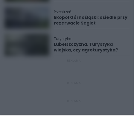
Przestrzeń
Ekopol Górnośląski: osiedle przy
rezerwacie Segiet
Turystyka
Lubelszczyzna. Turystyka
wiejska, czy agroturystyka?
REKLAMA
REKLAMA
REKLAMA