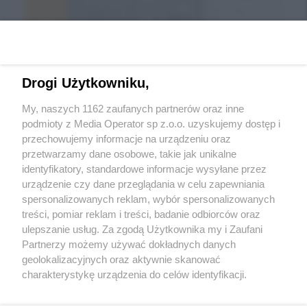
Drogi Użytkowniku,
My, naszych 1162 zaufanych partnerów oraz inne
podmioty z Media Operator sp z.o.o. uzyskujemy dostęp i
przechowujemy informacje na urządzeniu oraz
Wróć do strony głównej
przetwarzamy dane osobowe, takie jak unikalne
identyfikatory, standardowe informacje wysyłane przez
ślązag.pl
urządzenie czy dane przeglądania w celu zapewniania
spersonalizowanych reklam, wybór spersonalizowanych
treści, pomiar reklam i treści, badanie odbiorców oraz
0
%
ulepszanie usług. Za zgodą Użytkownika my i Zaufani
Partnerzy możemy używać dokładnych danych
geolokalizacyjnych oraz aktywnie skanować
charakterystykę urządzenia do celów identyfikacji.
Ponieważ cenimy Twoją prywatność, prosimy o zgodę na
korzystanie z tych technologii poprzez kliknięcie