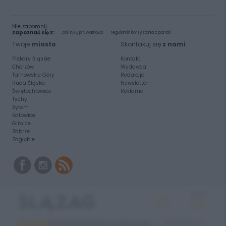
Nie zapomnij
zapoznać się z:
polityką prywatności
regulamin korzystania z portali
Twoje
miasto
Skontakuj się
z nami
Piekary Śląskie
Kontakt
Chorzów
Wydawca
Tarnowskie Góry
Redakcja
Ruda Śląska
Newsletter
Świętochłowice
Reklama
Tychy
Bytom
Katowice
Gliwice
Zabrze
Zagłębie