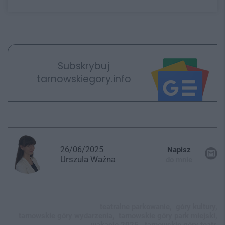
Subskrybuj
tarnowskiegory.info
26/06/2025
Napisz
Urszula
Ważna
do mnie
teatralne parkowanie,
góry kultury,
tarnowskie góry wydarzenia,
tarnowskie góry park miejski,
wakacje 2025,
tarnowskie góry teatr,