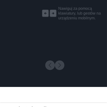
REKLAMA
Nawiguj za pomocą
klawiatury, lub gestów na
urządzeniu mobilnym.