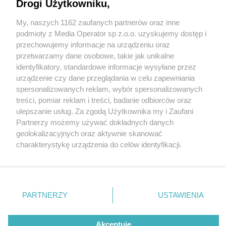
Drogi Użytkowniku,
My, naszych 1162 zaufanych partnerów oraz inne
Wydawca mediów
lokalnych
podmioty z Media Operator sp z.o.o. uzyskujemy dostęp i
przechowujemy informacje na urządzeniu oraz
przetwarzamy dane osobowe, takie jak unikalne
identyfikatory, standardowe informacje wysyłane przez
urządzenie czy dane przeglądania w celu zapewniania
2 / 0
spersonalizowanych reklam, wybór spersonalizowanych
Nie zapomnij
treści, pomiar reklam i treści, badanie odbiorców oraz
zapoznać się z:
polityką prywatności
regulamin korzystania z portali
ulepszanie usług. Za zgodą Użytkownika my i Zaufani
Twoje
miasto
Skontakuj się
z nami
Partnerzy możemy używać dokładnych danych
Piekary Śląskie
Kontakt
geolokalizacyjnych oraz aktywnie skanować
Chorzów
Wydawca
charakterystykę urządzenia do celów identyfikacji.
Tarnowskie Góry
Redakcja
Ruda Śląska
Newsletter
Ponieważ cenimy Twoją prywatność, prosimy o zgodę na
Świętochłowice
Reklama
korzystanie z tych technologii poprzez kliknięcie
Tychy
„Akceptuję”. Zgoda jest dobrowolna i zawsze możesz ją
Bytom
Katowice
zmienić/wycofać klikając przycisk ustawień prywatności
REKLAMA
PARTNERZY
USTAWIENIA
Gliwice
znajdujący się w lewym dolnym rogu strony
. Niektóre
Zabrze
Zagłębie
rodzaje przetwarzania danych nie wymagają zgody
użytkownika, ale masz prawo sprzeciwić się takiemu
Akceptuję