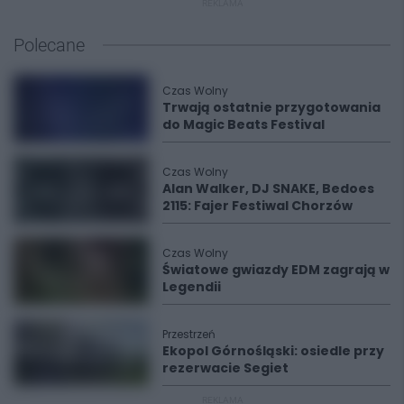
REKLAMA
Polecane
Czas Wolny
Trwają ostatnie przygotowania
do Magic Beats Festival
Czas Wolny
Alan Walker, DJ SNAKE, Bedoes
2115: Fajer Festiwal Chorzów
Czas Wolny
Światowe gwiazdy EDM zagrają w
Legendii
Przestrzeń
Ekopol Górnośląski: osiedle przy
rezerwacie Segiet
REKLAMA