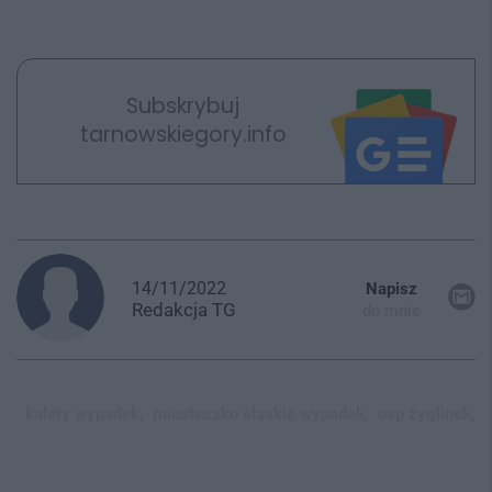
Subskrybuj
tarnowskiegory.info
14/11/2022
Napisz
Redakcja
TG
do mnie
kalety wypadek,
miasteczko śląskie wypadek,
osp żyglinek,