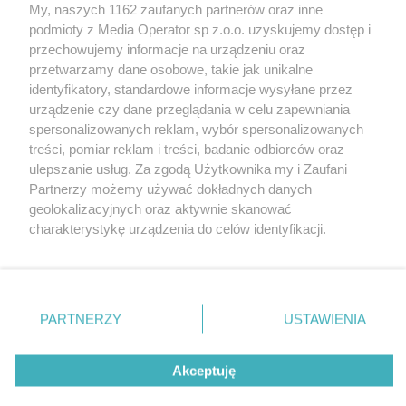
My, naszych 1162 zaufanych partnerów oraz inne
Wydawca mediów
lokalnych
podmioty z Media Operator sp z.o.o. uzyskujemy dostęp i
przechowujemy informacje na urządzeniu oraz
przetwarzamy dane osobowe, takie jak unikalne
identyfikatory, standardowe informacje wysyłane przez
urządzenie czy dane przeglądania w celu zapewniania
spersonalizowanych reklam, wybór spersonalizowanych
Nie zapomnij
treści, pomiar reklam i treści, badanie odbiorców oraz
zapoznać się z:
polityką prywatności
regulamin korzystania z portali
ulepszanie usług. Za zgodą Użytkownika my i Zaufani
Twoje
miasto
Skontakuj się
z nami
Partnerzy możemy używać dokładnych danych
Piekary Śląskie
Kontakt
geolokalizacyjnych oraz aktywnie skanować
Chorzów
Wydawca
charakterystykę urządzenia do celów identyfikacji.
Tarnowskie Góry
Redakcja
Ruda Śląska
Newsletter
Ponieważ cenimy Twoją prywatność, prosimy o zgodę na
Świętochłowice
Reklama
korzystanie z tych technologii poprzez kliknięcie
Tychy
„Akceptuję”. Zgoda jest dobrowolna i zawsze możesz ją
Bytom
Katowice
zmienić/wycofać klikając przycisk ustawień prywatności
PARTNERZY
USTAWIENIA
Gliwice
znajdujący się w lewym dolnym rogu strony
. Niektóre
Zabrze
Zagłębie
rodzaje przetwarzania danych nie wymagają zgody
Akceptuję
użytkownika, ale masz prawo sprzeciwić się takiemu
przetwarzaniu. Preferencje będą miały zastosowania tylko