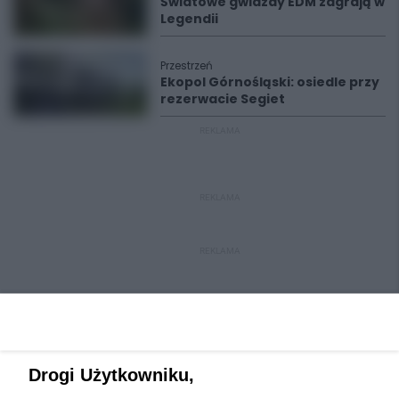
Światowe gwiazdy EDM zagrają w
Legendii
Przestrzeń
Ekopol Górnośląski: osiedle przy
rezerwacie Segiet
REKLAMA
REKLAMA
REKLAMA
Drogi Użytkowniku,