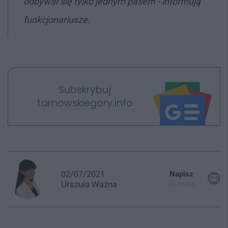
odbywał się tylko jednym pasem - informują
funkcjonariusze.
Subskrybuj
tarnowskiegory.info
02/07/2021
Napisz
Urszula
Ważna
do mnie