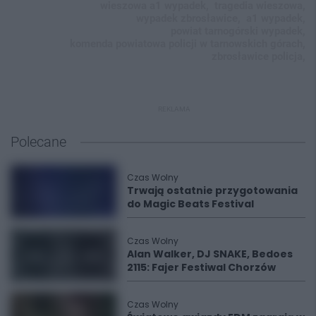
wieszowa a1 wypadek,
tragedia wieszowa,
wypadek zbrosławice,
a1 wypadek,
powiat tarnogórski wypadek,
komenda powiatowa policji w tarnowskich górach,
zbrosławice policja,
REKLAMA
Polecane
Czas Wolny
Trwają ostatnie przygotowania
do Magic Beats Festival
Czas Wolny
Alan Walker, DJ SNAKE, Bedoes
2115: Fajer Festiwal Chorzów
Czas Wolny