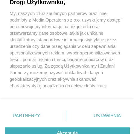
kierowca samochodu osobowego
Drogi Użytkowniku,
My, naszych 1162 zaufanych partnerów oraz inne
Wydawca mediów
lokalnych
podmioty z Media Operator sp z.o.o. uzyskujemy dostęp i
przechowujemy informacje na urządzeniu oraz
przetwarzamy dane osobowe, takie jak unikalne
identyfikatory, standardowe informacje wysyłane przez
1 / 3
urządzenie czy dane przeglądania w celu zapewniania
spersonalizowanych reklam, wybór spersonalizowanych
Wieszowa utrudnienia
Nie zapomnij
treści, pomiar reklam i treści, badanie odbiorców oraz
zapoznać się z:
polityką prywatności
regulamin korzystania z portali
ulepszanie usług. Za zgodą Użytkownika my i Zaufani
drogowe
Twoje
miasto
Skontakuj się
z nami
Partnerzy możemy używać dokładnych danych
Piekary Śląskie
Kontakt
geolokalizacyjnych oraz aktywnie skanować
Chorzów
Wydawca
charakterystykę urządzenia do celów identyfikacji.
Tarnowskie Góry
Redakcja
Ruda Śląska
Newsletter
Ponieważ cenimy Twoją prywatność, prosimy o zgodę na
Świętochłowice
Reklama
korzystanie z tych technologii poprzez kliknięcie
Tychy
„Akceptuję”. Zgoda jest dobrowolna i zawsze możesz ją
Bytom
Katowice
zmienić/wycofać klikając przycisk ustawień prywatności
REKLAMA
PARTNERZY
USTAWIENIA
Gliwice
znajdujący się w lewym dolnym rogu strony
. Niektóre
Zabrze
Zagłębie
rodzaje przetwarzania danych nie wymagają zgody
użytkownika, ale masz prawo sprzeciwić się takiemu
Akceptuję