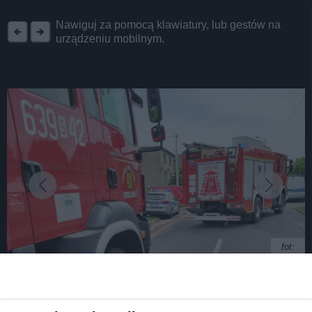
REKLAMA
Nawiguj za pomocą klawiatury, lub gestów na
urządzeniu mobilnym.
fot:
Tragiczny wypadek w Wieszowie. Nie żyje