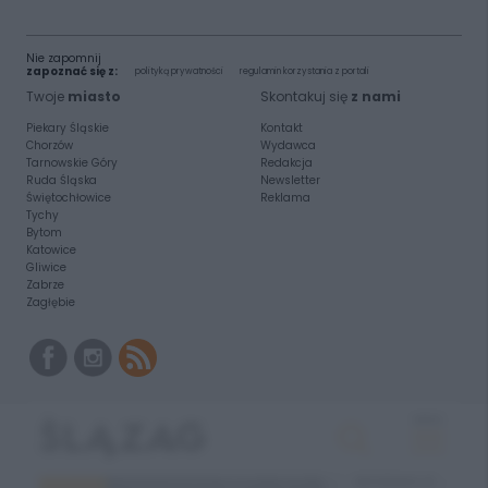
Nie zapomnij
zapoznać się z:
polityką prywatności
regulamin korzystania z portali
Twoje
miasto
Skontakuj się
z nami
Piekary Śląskie
Kontakt
Chorzów
Wydawca
Tarnowskie Góry
Redakcja
Ruda Śląska
Newsletter
Świętochłowice
Reklama
Tychy
Bytom
Katowice
Gliwice
Zabrze
Zagłębie