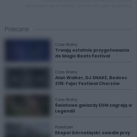
starostwo powiatowe w tarnowskich górach,
tarnowskie góry remont,
tarnowskie góry grzybowa,
Polecane
Czas Wolny
Trwają ostatnie przygotowania
do Magic Beats Festival
Czas Wolny
Alan Walker, DJ SNAKE, Bedoes
2115: Fajer Festiwal Chorzów
Czas Wolny
Światowe gwiazdy EDM zagrają w
Legendii
Przestrzeń
Ekopol Górnośląski: osiedle przy