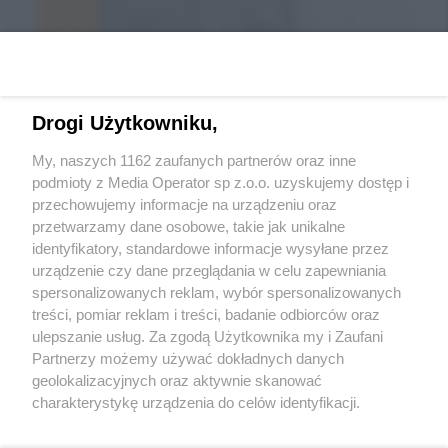
Drogi Użytkowniku,
My, naszych 1162 zaufanych partnerów oraz inne
podmioty z Media Operator sp z.o.o. uzyskujemy dostęp i
przechowujemy informacje na urządzeniu oraz
Wróć do strony głównej
przetwarzamy dane osobowe, takie jak unikalne
identyfikatory, standardowe informacje wysyłane przez
ślązag.pl
urządzenie czy dane przeglądania w celu zapewniania
spersonalizowanych reklam, wybór spersonalizowanych
treści, pomiar reklam i treści, badanie odbiorców oraz
0
%
ulepszanie usług. Za zgodą Użytkownika my i Zaufani
Partnerzy możemy używać dokładnych danych
geolokalizacyjnych oraz aktywnie skanować
charakterystykę urządzenia do celów identyfikacji.
Ponieważ cenimy Twoją prywatność, prosimy o zgodę na
korzystanie z tych technologii poprzez kliknięcie