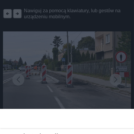
REKLAMA
Nawiguj za pomocą klawiatury, lub gestów na
urządzeniu mobilnym.
fot: UM Tarnowskie Góry
Trwają prace w Starych Tarnowicach. Powstają