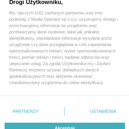
tam właśnie nowe drogi rowerowe
Drogi Użytkowniku,
My, naszych 1162 zaufanych partnerów oraz inne
Wydawca mediów
lokalnych
podmioty z Media Operator sp z.o.o. uzyskujemy dostęp i
przechowujemy informacje na urządzeniu oraz
przetwarzamy dane osobowe, takie jak unikalne
identyfikatory, standardowe informacje wysyłane przez
1 / 7
urządzenie czy dane przeglądania w celu zapewniania
spersonalizowanych reklam, wybór spersonalizowanych
Nowe drogi rowerowe w
Nie zapomnij
treści, pomiar reklam i treści, badanie odbiorców oraz
zapoznać się z:
polityką prywatności
regulamin korzystania z portali
ulepszanie usług. Za zgodą Użytkownika my i Zaufani
Tarnowskich Górach
Twoje
miasto
Skontakuj się
z nami
Partnerzy możemy używać dokładnych danych
Piekary Śląskie
Kontakt
geolokalizacyjnych oraz aktywnie skanować
Chorzów
Wydawca
charakterystykę urządzenia do celów identyfikacji.
Tarnowskie Góry
Redakcja
Ruda Śląska
Newsletter
Ponieważ cenimy Twoją prywatność, prosimy o zgodę na
Świętochłowice
Reklama
korzystanie z tych technologii poprzez kliknięcie
Tychy
„Akceptuję”. Zgoda jest dobrowolna i zawsze możesz ją
Bytom
Katowice
zmienić/wycofać klikając przycisk ustawień prywatności
REKLAMA
PARTNERZY
USTAWIENIA
Gliwice
znajdujący się w lewym dolnym rogu strony
. Niektóre
Zabrze
Zagłębie
rodzaje przetwarzania danych nie wymagają zgody
użytkownika, ale masz prawo sprzeciwić się takiemu
Akceptuję