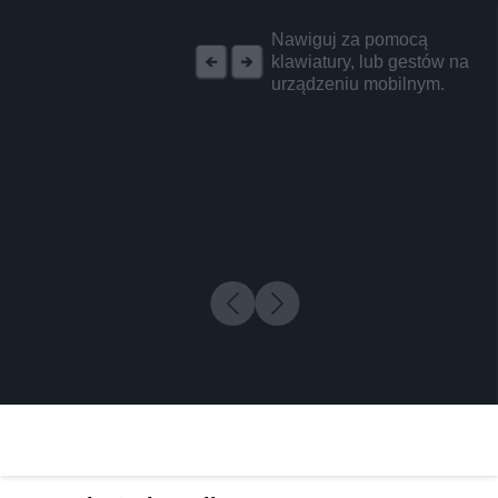
REKLAMA
Nawiguj za pomocą
klawiatury, lub gestów na
urządzeniu mobilnym.