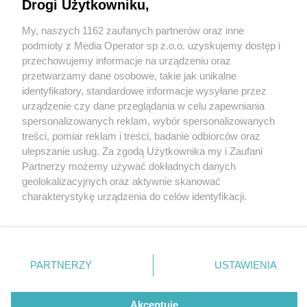
Drogi Użytkowniku,
My, naszych 1162 zaufanych partnerów oraz inne
Wydawca mediów
lokalnych
podmioty z Media Operator sp z.o.o. uzyskujemy dostęp i
przechowujemy informacje na urządzeniu oraz
przetwarzamy dane osobowe, takie jak unikalne
identyfikatory, standardowe informacje wysyłane przez
urządzenie czy dane przeglądania w celu zapewniania
5 / 0
spersonalizowanych reklam, wybór spersonalizowanych
Nie zapomnij
treści, pomiar reklam i treści, badanie odbiorców oraz
zapoznać się z:
polityką prywatności
regulamin korzystania z portali
ulepszanie usług. Za zgodą Użytkownika my i Zaufani
Twoje
miasto
Skontakuj się
z nami
Partnerzy możemy używać dokładnych danych
Piekary Śląskie
Kontakt
geolokalizacyjnych oraz aktywnie skanować
Chorzów
Wydawca
charakterystykę urządzenia do celów identyfikacji.
Tarnowskie Góry
Redakcja
Ruda Śląska
Newsletter
Ponieważ cenimy Twoją prywatność, prosimy o zgodę na
Świętochłowice
Reklama
korzystanie z tych technologii poprzez kliknięcie
Tychy
„Akceptuję”. Zgoda jest dobrowolna i zawsze możesz ją
Bytom
Katowice
zmienić/wycofać klikając przycisk ustawień prywatności
REKLAMA
PARTNERZY
USTAWIENIA
Gliwice
znajdujący się w lewym dolnym rogu strony
. Niektóre
Zabrze
Zagłębie
rodzaje przetwarzania danych nie wymagają zgody
użytkownika, ale masz prawo sprzeciwić się takiemu
Akceptuję