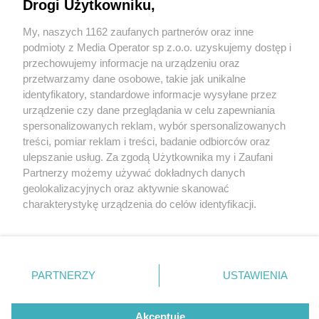
Drogi Użytkowniku,
My, naszych 1162 zaufanych partnerów oraz inne
Wydawca mediów
lokalnych
podmioty z Media Operator sp z.o.o. uzyskujemy dostęp i
przechowujemy informacje na urządzeniu oraz
przetwarzamy dane osobowe, takie jak unikalne
identyfikatory, standardowe informacje wysyłane przez
urządzenie czy dane przeglądania w celu zapewniania
3 / 0
spersonalizowanych reklam, wybór spersonalizowanych
Nie zapomnij
treści, pomiar reklam i treści, badanie odbiorców oraz
zapoznać się z:
polityką prywatności
regulamin korzystania z portali
ulepszanie usług. Za zgodą Użytkownika my i Zaufani
Twoje
miasto
Skontakuj się
z nami
Partnerzy możemy używać dokładnych danych
Piekary Śląskie
Kontakt
geolokalizacyjnych oraz aktywnie skanować
Chorzów
Wydawca
charakterystykę urządzenia do celów identyfikacji.
Tarnowskie Góry
Redakcja
Ruda Śląska
Newsletter
Ponieważ cenimy Twoją prywatność, prosimy o zgodę na
Świętochłowice
Reklama
korzystanie z tych technologii poprzez kliknięcie
Tychy
„Akceptuję”. Zgoda jest dobrowolna i zawsze możesz ją
Bytom
Katowice
zmienić/wycofać klikając przycisk ustawień prywatności
REKLAMA
PARTNERZY
USTAWIENIA
Gliwice
znajdujący się w lewym dolnym rogu strony
. Niektóre
Zabrze
Zagłębie
rodzaje przetwarzania danych nie wymagają zgody
użytkownika, ale masz prawo sprzeciwić się takiemu
Akceptuję