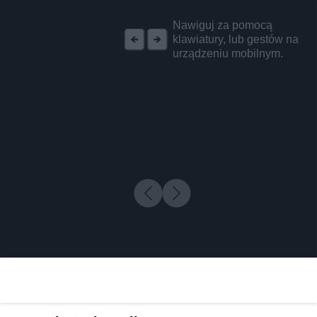
REKLAMA
Nawiguj za pomocą
klawiatury, lub gestów na
urządzeniu mobilnym.