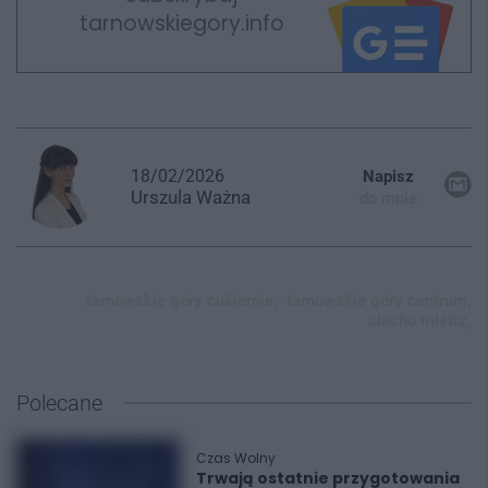
tarnowskiegory.info
18/02/2026
Napisz
Urszula
Ważna
do mnie
tarnowskie góry cukiernie,
tarnowskie góry centrum,
ciacho miśtrz,
Polecane
Czas Wolny
Trwają ostatnie przygotowania