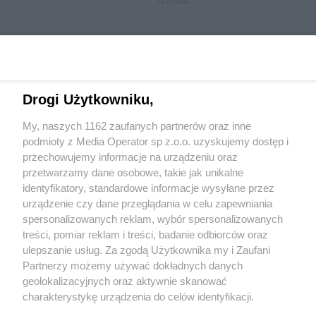
REKLAMA
Drogi Użytkowniku,
My, naszych 1162 zaufanych partnerów oraz inne
Wydawca mediów
lokalnych
podmioty z Media Operator sp z.o.o. uzyskujemy dostęp i
przechowujemy informacje na urządzeniu oraz
przetwarzamy dane osobowe, takie jak unikalne
identyfikatory, standardowe informacje wysyłane przez
urządzenie czy dane przeglądania w celu zapewniania
spersonalizowanych reklam, wybór spersonalizowanych
Nie zapomnij
treści, pomiar reklam i treści, badanie odbiorców oraz
zapoznać się z:
polityką prywatności
regulamin korzystania z portali
ulepszanie usług. Za zgodą Użytkownika my i Zaufani
Twoje
miasto
Skontakuj się
z nami
Partnerzy możemy używać dokładnych danych
Piekary Śląskie
Kontakt
geolokalizacyjnych oraz aktywnie skanować
Chorzów
Wydawca
charakterystykę urządzenia do celów identyfikacji.
Tarnowskie Góry
Redakcja
Ruda Śląska
Newsletter
Ponieważ cenimy Twoją prywatność, prosimy o zgodę na