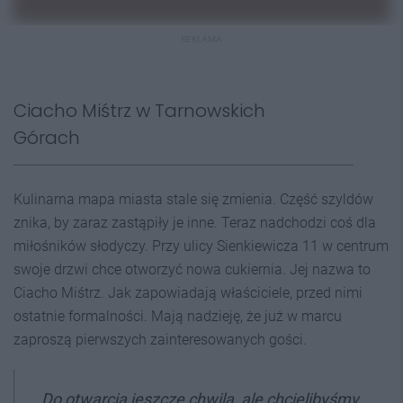
REKLAMA
Ciacho Miśtrz w Tarnowskich
Górach
Kulinarna mapa miasta stale się zmienia. Część szyldów
znika, by zaraz zastąpiły je inne. Teraz nadchodzi coś dla
miłośników słodyczy. Przy ulicy Sienkiewicza 11 w centrum
swoje drzwi chce otworzyć nowa cukiernia. Jej nazwa to
Ciacho Miśtrz. Jak zapowiadają właściciele, przed nimi
ostatnie formalności. Mają nadzieję, że już w marcu
zaproszą pierwszych zainteresowanych gości.
Do otwarcia jeszcze chwila, ale chcielibyśmy,