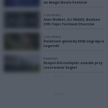
do Magic Beats Festival
Czas Wolny
Alan Walker, DJ SNAKE, Bedoes
2115: Fajer Festiwal Chorzów
Czas Wolny
Światowe gwiazdy EDM zagrają w
Legendii
Przestrzeń
Ekopol Górnośląski: osiedle przy
rezerwacie Segiet
REKLAMA
REKLAMA