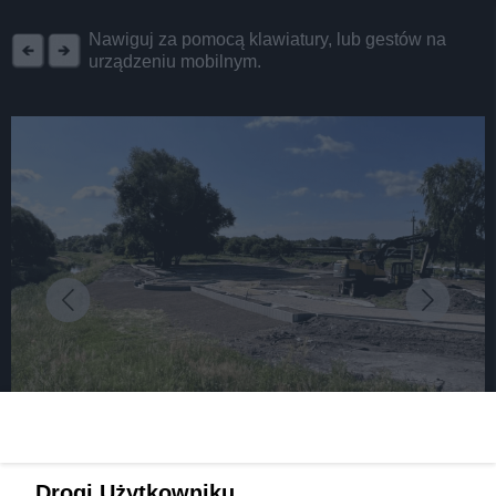
REKLAMA
Nawiguj za pomocą klawiatury, lub gestów na
urządzeniu mobilnym.
fot: UM Kalety
W Kaletach powstają bulwary. Mieszkańcy
Drogi Użytkowniku,