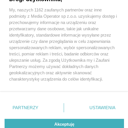
wypoczną nad Małą Panwią
My, naszych 1162 zaufanych partnerów oraz inne
Wydawca mediów
lokalnych
podmioty z Media Operator sp z.o.o. uzyskujemy dostęp i
przechowujemy informacje na urządzeniu oraz
przetwarzamy dane osobowe, takie jak unikalne
identyfikatory, standardowe informacje wysyłane przez
urządzenie czy dane przeglądania w celu zapewniania
0 / 2
spersonalizowanych reklam, wybór spersonalizowanych
Nie zapomnij
treści, pomiar reklam i treści, badanie odbiorców oraz
Bulwary w Kaletach
zapoznać się z:
polityką prywatności
regulamin korzystania z portali
ulepszanie usług. Za zgodą Użytkownika my i Zaufani
Twoje
miasto
Skontakuj się
z nami
Partnerzy możemy używać dokładnych danych
Piekary Śląskie
Kontakt
geolokalizacyjnych oraz aktywnie skanować
Chorzów
Wydawca
charakterystykę urządzenia do celów identyfikacji.
Tarnowskie Góry
Redakcja
Ruda Śląska
Newsletter
Ponieważ cenimy Twoją prywatność, prosimy o zgodę na
Świętochłowice
Reklama
korzystanie z tych technologii poprzez kliknięcie
Tychy
„Akceptuję”. Zgoda jest dobrowolna i zawsze możesz ją
Bytom
Katowice
zmienić/wycofać klikając przycisk ustawień prywatności
REKLAMA
PARTNERZY
USTAWIENIA
Gliwice
znajdujący się w lewym dolnym rogu strony
. Niektóre
Zabrze
Zagłębie
rodzaje przetwarzania danych nie wymagają zgody
użytkownika, ale masz prawo sprzeciwić się takiemu
Akceptuję