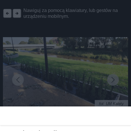
REKLAMA
Nawiguj za pomocą klawiatury, lub gestów na
urządzeniu mobilnym.
fot: UM Kalety
W Kaletach powstają bulwary nad Małą Panwią.