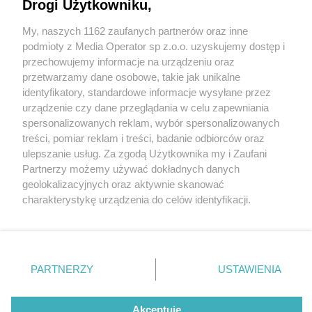
Do efektu końcowego już coraz bliżej
Drogi Użytkowniku,
My, naszych 1162 zaufanych partnerów oraz inne
Wydawca mediów
lokalnych
podmioty z Media Operator sp z.o.o. uzyskujemy dostęp i
przechowujemy informacje na urządzeniu oraz
przetwarzamy dane osobowe, takie jak unikalne
identyfikatory, standardowe informacje wysyłane przez
urządzenie czy dane przeglądania w celu zapewniania
1 / 5
spersonalizowanych reklam, wybór spersonalizowanych
Nie zapomnij
treści, pomiar reklam i treści, badanie odbiorców oraz
Bulwary w Kaletach
zapoznać się z:
polityką prywatności
regulamin korzystania z portali
ulepszanie usług. Za zgodą Użytkownika my i Zaufani
Twoje
miasto
Skontakuj się
z nami
Partnerzy możemy używać dokładnych danych
Piekary Śląskie
Kontakt
geolokalizacyjnych oraz aktywnie skanować
Chorzów
Wydawca
charakterystykę urządzenia do celów identyfikacji.
Tarnowskie Góry
Redakcja
Ruda Śląska
Newsletter
Ponieważ cenimy Twoją prywatność, prosimy o zgodę na
Świętochłowice
Reklama
korzystanie z tych technologii poprzez kliknięcie
Tychy
„Akceptuję”. Zgoda jest dobrowolna i zawsze możesz ją
Bytom
Katowice
zmienić/wycofać klikając przycisk ustawień prywatności
REKLAMA
PARTNERZY
USTAWIENIA
Gliwice
znajdujący się w lewym dolnym rogu strony
. Niektóre
Zabrze
Zagłębie
rodzaje przetwarzania danych nie wymagają zgody
użytkownika, ale masz prawo sprzeciwić się takiemu
Akceptuję