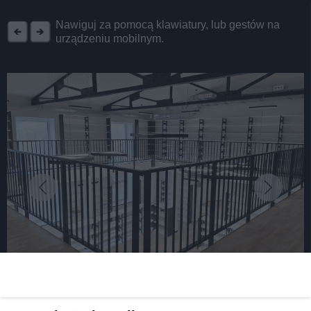
REKLAMA
Nawiguj za pomocą klawiatury, lub gestów na
urządzeniu mobilnym.
fot: UM Radzionków
W Radzionkowie trwają prace przy nowej