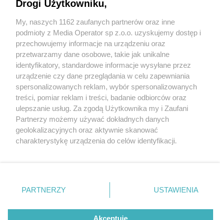
siedzibie biblioteki. Zajrzyjcie do wnętrza - robi
Drogi Użytkowniku,
wrażenie [GALERIA]
My, naszych 1162 zaufanych partnerów oraz inne
Wydawca mediów
lokalnych
podmioty z Media Operator sp z.o.o. uzyskujemy dostęp i
przechowujemy informacje na urządzeniu oraz
przetwarzamy dane osobowe, takie jak unikalne
identyfikatory, standardowe informacje wysyłane przez
urządzenie czy dane przeglądania w celu zapewniania
6 / 7
spersonalizowanych reklam, wybór spersonalizowanych
Budowa nowej siedziby
Nie zapomnij
treści, pomiar reklam i treści, badanie odbiorców oraz
zapoznać się z:
polityką prywatności
regulamin korzystania z portali
ulepszanie usług. Za zgodą Użytkownika my i Zaufani
Twoje
miasto
Skontakuj się
z nami
biblioteki w Radzionkowie
Partnerzy możemy używać dokładnych danych
Piekary Śląskie
Kontakt
geolokalizacyjnych oraz aktywnie skanować
Chorzów
Wydawca
charakterystykę urządzenia do celów identyfikacji.
Tarnowskie Góry
Redakcja
Ruda Śląska
Newsletter
Ponieważ cenimy Twoją prywatność, prosimy o zgodę na
Świętochłowice
Reklama
korzystanie z tych technologii poprzez kliknięcie
Tychy
„Akceptuję”. Zgoda jest dobrowolna i zawsze możesz ją
Bytom
Katowice
zmienić/wycofać klikając przycisk ustawień prywatności
REKLAMA
PARTNERZY
USTAWIENIA
Gliwice
znajdujący się w lewym dolnym rogu strony
. Niektóre
Zabrze
Zagłębie
rodzaje przetwarzania danych nie wymagają zgody
użytkownika, ale masz prawo sprzeciwić się takiemu
Akceptuję