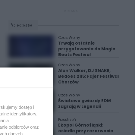
REKLAMA
Polecane
Czas Wolny
Trwają ostatnie
przygotowania do Magic
Beats Festival
Czas Wolny
Alan Walker, DJ SNAKE,
Bedoes 2115: Fajer Festiwal
Chorzów
Czas Wolny
Światowe gwiazdy EDM
zagrają w Legendii
yskujemy dostęp i
lne identyfikatory,
Przestrzeń
iania
Ekopol Górnośląski:
anie odbiorców oraz
osiedle przy rezerwacie
nych danych