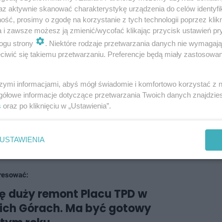
utobusowych, co wydatnie poprawi
az aktywnie skanować charakterystykę urządzenia do celów identyfi
ść, prosimy o zgodę na korzystanie z tych technologii poprzez klikn
 w tej części miasta - stwierdzają urzędnicy.
a i zawsze możesz ją zmienić/wycofać klikając przycisk ustawień pr
ogu strony
. Niektóre rodzaje przetwarzania danych nie wymagaj
iwić się takiemu przetwarzaniu. Preferencje będą miały zastosowania
nym Systemie Transportowym. Wykonana została
alizacji. W mieście pojawiły się też nowe światła. W
szymi informacjami, abyś mógł świadomie i komfortowo korzystać z
gółowe informacje dotyczące przetwarzania Twoich danych znajdzi
iejskiej nadano priorytet w systemie. Całość
s
oraz po kliknięciu w „Ustawienia”.
ostała dofinansowana ze środków Programu
cji Strategicznych. Na wykonawcę prac wybrano
USTAWIENIA
resować:
ię duży remont Placu TPD w
ich Górach. Ma być gotowy