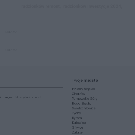
radzionków remont,
radzionków inwestycje 2024,
REKLAMA
REKLAMA
Twoje
miasto
Piekary Śląskie
Chorzów
i
regulamin korzystania z portali
Tarnowskie Góry
Ruda Śląska
Świętochłowice
Tychy
Bytom
Katowice
Gliwice
Zabrze