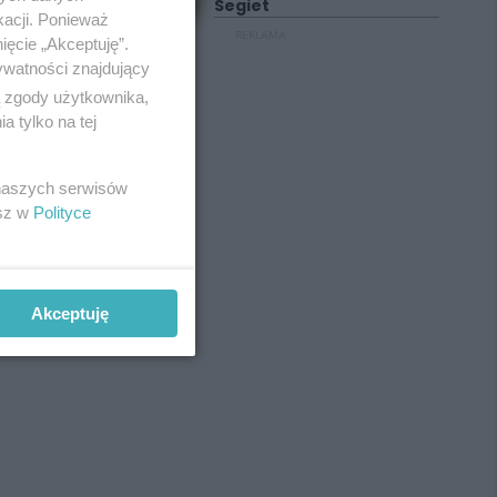
Segiet
kacji. Ponieważ
REKLAMA
ięcie „Akceptuję”.
ywatności znajdujący
ą zgody użytkownika,
 tylko na tej
 naszych serwisów
esz w
Polityce
Akceptuję