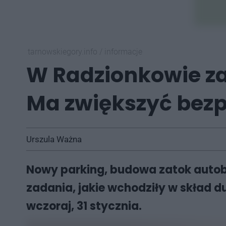
tarnowskiegory.info
/
informacje
W Radzionkowie za
Ma zwiększyć bez
Urszula Ważna
Nowy parking, budowa zatok autobu
zadania, jakie wchodziły w skład du
wczoraj, 31 stycznia.