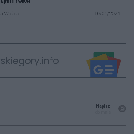
 tym roku
la Ważna
10/01/2024
skiegory.info
Napisz
do mnie