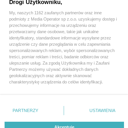
Pomieści prawie setkę maluchów
Drogi Użytkowniku,
My, naszych 1162 zaufanych partnerów oraz inne
Wydawca mediów
lokalnych
podmioty z Media Operator sp z.o.o. uzyskujemy dostęp i
przechowujemy informacje na urządzeniu oraz
przetwarzamy dane osobowe, takie jak unikalne
identyfikatory, standardowe informacje wysyłane przez
2 / 3
urządzenie czy dane przeglądania w celu zapewniania
spersonalizowanych reklam, wybór spersonalizowanych
Nowy żłobek w Tarnowskich
Nie zapomnij
treści, pomiar reklam i treści, badanie odbiorców oraz
zapoznać się z:
polityką prywatności
regulamin korzystania z portali
ulepszanie usług. Za zgodą Użytkownika my i Zaufani
Górach
Twoje
miasto
Skontakuj się
z nami
Partnerzy możemy używać dokładnych danych
Piekary Śląskie
Kontakt
geolokalizacyjnych oraz aktywnie skanować
Chorzów
Wydawca
charakterystykę urządzenia do celów identyfikacji.
Tarnowskie Góry
Redakcja
Ruda Śląska
Newsletter
Ponieważ cenimy Twoją prywatność, prosimy o zgodę na
Świętochłowice
Reklama
korzystanie z tych technologii poprzez kliknięcie
Tychy
„Akceptuję”. Zgoda jest dobrowolna i zawsze możesz ją
Bytom
Katowice
zmienić/wycofać klikając przycisk ustawień prywatności
REKLAMA
PARTNERZY
USTAWIENIA
Gliwice
znajdujący się w lewym dolnym rogu strony
. Niektóre
Zabrze
Zagłębie
rodzaje przetwarzania danych nie wymagają zgody
użytkownika, ale masz prawo sprzeciwić się takiemu
Akceptuję