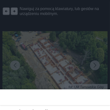
REKLAMA
Nawiguj za pomocą klawiatury, lub gestów na
urządzeniu mobilnym.
fot: UM Tarnowskie Góry
W Tarnowskich Górach powstaje nowy żłobek.