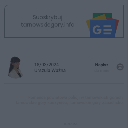
Subskrybuj
tarnowskiegory.info
18/03/2024
Napisz
Urszula
Ważna
do mnie
komenda powiatowa policji w tarnowskich górach,
tarnowskie góry kaczyniec,
tarnowskie góry zapadlisko,
REKLAMA