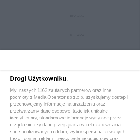
REKLAMA
REKLAMA
Drogi Użytkowniku,
My, naszych 1162 zaufanych partnerów oraz inne
Wydawca mediów
lokalnych
podmioty z Media Operator sp z.o.o. uzyskujemy dostęp i
przechowujemy informacje na urządzeniu oraz
przetwarzamy dane osobowe, takie jak unikalne
identyfikatory, standardowe informacje wysyłane przez
urządzenie czy dane przeglądania w celu zapewniania
spersonalizowanych reklam, wybór spersonalizowanych
Nie zapomnij
treści, pomiar reklam i treści, badanie odbiorców oraz