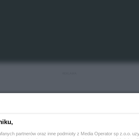
REKLAMA
kę dla Tworoga
Europejskich dla Śląskiego 2021-2027
. Dzięki niej
niku,
tury i turystyki w rozwoju subregionalnym na terenie
fanych partnerów oraz inne podmioty z Media Operator sp z.o.o. uz
ch zadania na terenie gminy ma pojawić się