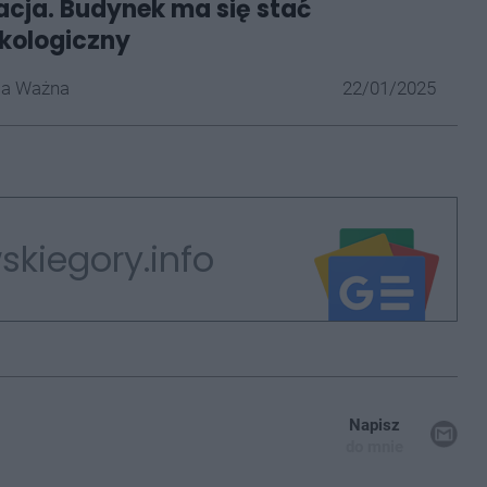
cja. Budynek ma się stać
ekologiczny
la Ważna
22/01/2025
skiegory.info
Napisz
do mnie