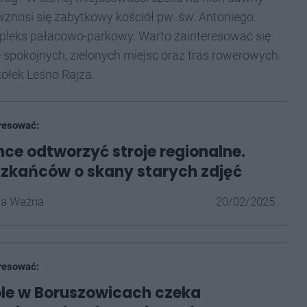
 wznosi się zabytkowy kościół pw. św. Antoniego.
eks pałacowo-parkowy. Warto zainteresować się
 spokojnych, zielonych miejsc oraz tras rowerowych.
ółek Leśno Rajza.
resować:
ce odtworzyć stroje regionalne.
szkańców o skany starych zdjęć
la Ważna
20/02/2025
resować:
le w Boruszowicach czeka