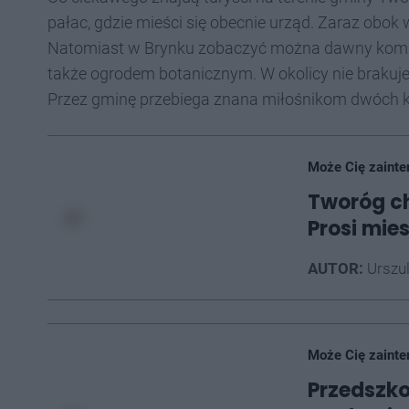
pałac, gdzie mieści się obecnie urząd. Zaraz obok
Natomiast w Brynku zobaczyć można dawny kompl
także ogrodem botanicznym. W okolicy nie brakuje
Przez gminę przebiega znana miłośnikom dwóch k
Może Cię zainte
Tworóg ch
Prosi mie
AUTOR:
Urszu
Może Cię zainte
Przedszko