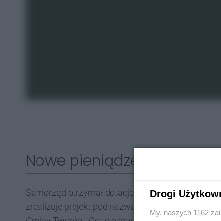
Nowe pieniądze na turysty
Samorząd otrzymał dotację ze środków
Funduszy 
Drogi Użytkow
zrealizuje projekt pod nazwą
"Zwiększenie roli kul
My, naszych 1162 zau
Gminy Tworóg". Co to oznacza w praktyce? W rama