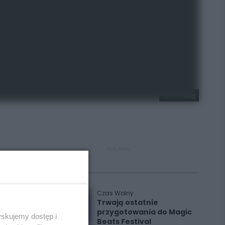
UM Tworóg
REKLAMA
Polecane
Czas Wolny
Trwają ostatnie
przygotowania do Magic
yskujemy dostęp i
Beats Festival