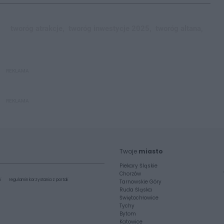
tworóg atrakcje,
tworóg inwestycje 2025,
tworóg altana,
REKLAMA
REKLAMA
Twoje
miasto
Piekary Śląskie
Chorzów
i
regulamin korzystania z portali
Tarnowskie Góry
Ruda Śląska
Świętochłowice
Tychy
Bytom
Katowice