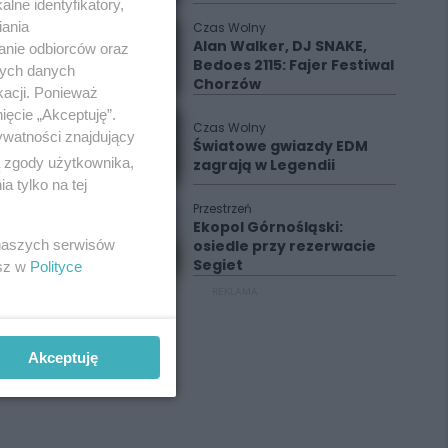
lne identyfikatory,
iania
Czas Wolny
Alan Walker, DJ SNAKE,
anie odbiorców oraz
Bedoes 2115: Fajer Festiwal
nych danych
Chorzów
kacji. Ponieważ
ięcie „Akceptuję”.
Czas Wolny
ywatności znajdujący
Światowe gwiazdy EDM
ą zgody użytkownika,
zagrają w Legendii
 tylko na tej
Przestrzeń
Ekopol Górnośląski:
osiedle przy rezerwacie
 naszych serwisów
Segiet
esz w
Polityce
REKLAMA
Akceptuję