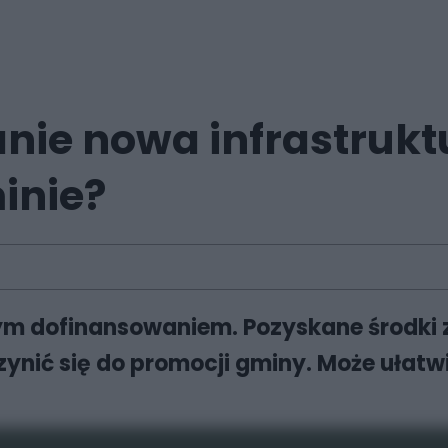
ie nowa infrastruktu
inie?
ym dofinansowaniem. Pozyskane środki
czynić się do promocji gminy. Może uła