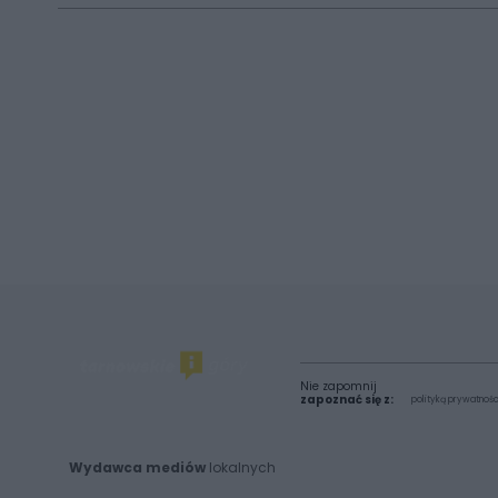
Nie zapomnij
zapoznać się z:
polityką prywatnośc
Wydawca mediów
lokalnych