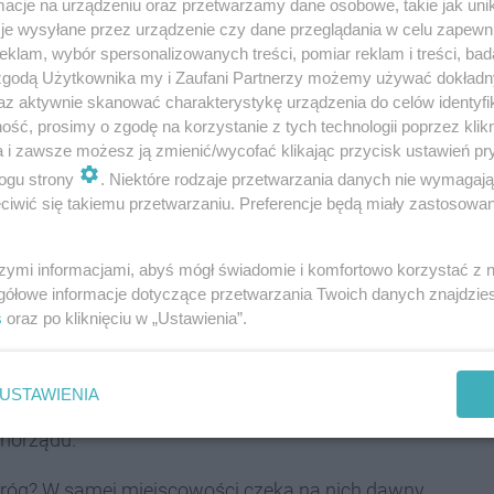
cje na urządzeniu oraz przetwarzamy dane osobowe, takie jak unika
e zabytki i atrakcje wraz z aplikacją. To jeszcze nie
je wysyłane przez urządzenie czy dane przeglądania w celu zapewn
klam, wybór spersonalizowanych treści, pomiar reklam i treści, bad
a.
Powstanie
altana fotowoltaiczna, a także stojaki
 zgodą Użytkownika my i Zaufani Partnerzy możemy używać dokład
bne rozwiązywania inwestowały również Kalety czy
az aktywnie skanować charakterystykę urządzenia do celów identyfi
ść, prosimy o zgodę na korzystanie z tych technologii poprzez klikn
a i zawsze możesz ją zmienić/wycofać klikając przycisk ustawień pr
ogu strony
. Niektóre rodzaje przetwarzania danych nie wymagaj
iwić się takiemu przetwarzaniu. Preferencje będą miały zastosowania
 do promocji unikalnych walorów regionu, dadzą
 pozwalającej na zaangażowanie lokalnej
szymi informacjami, abyś mógł świadomie i komfortowo korzystać z
gółowe informacje dotyczące przetwarzania Twoich danych znajdzi
ne oraz kulturalne - tłumaczą urzędnicy gminni.
s
oraz po kliknięciu w „Ustawienia”.
USTAWIENIA
nansowanie pokryje większość kosztów
- 326 510, 50 zł
.
amorządu.
oróg? W samej miejscowości czeka na nich dawny