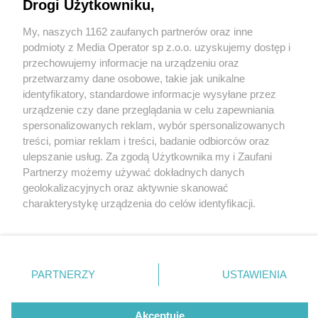
Drogi Użytkowniku,
My, naszych 1162 zaufanych partnerów oraz inne
Wydawca mediów
lokalnych
podmioty z Media Operator sp z.o.o. uzyskujemy dostęp i
przechowujemy informacje na urządzeniu oraz
przetwarzamy dane osobowe, takie jak unikalne
identyfikatory, standardowe informacje wysyłane przez
urządzenie czy dane przeglądania w celu zapewniania
1 / 0
spersonalizowanych reklam, wybór spersonalizowanych
Nie zapomnij
treści, pomiar reklam i treści, badanie odbiorców oraz
zapoznać się z:
polityką prywatności
regulamin korzystania z portali
ulepszanie usług. Za zgodą Użytkownika my i Zaufani
Twoje
miasto
Skontakuj się
z nami
Partnerzy możemy używać dokładnych danych
Piekary Śląskie
Kontakt
geolokalizacyjnych oraz aktywnie skanować
Chorzów
Wydawca
charakterystykę urządzenia do celów identyfikacji.
Tarnowskie Góry
Redakcja
Ruda Śląska
Newsletter
Ponieważ cenimy Twoją prywatność, prosimy o zgodę na
Świętochłowice
Reklama
korzystanie z tych technologii poprzez kliknięcie
Tychy
„Akceptuję”. Zgoda jest dobrowolna i zawsze możesz ją
Bytom
Katowice
zmienić/wycofać klikając przycisk ustawień prywatności
REKLAMA
PARTNERZY
USTAWIENIA
Gliwice
znajdujący się w lewym dolnym rogu strony
. Niektóre
Zabrze
Zagłębie
rodzaje przetwarzania danych nie wymagają zgody
użytkownika, ale masz prawo sprzeciwić się takiemu
Akceptuję