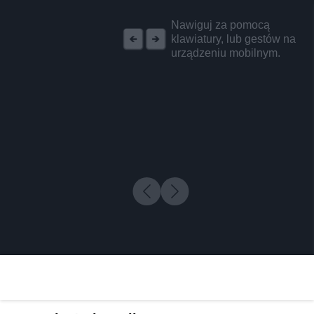
REKLAMA
Nawiguj za pomocą
klawiatury, lub gestów na
urządzeniu mobilnym.