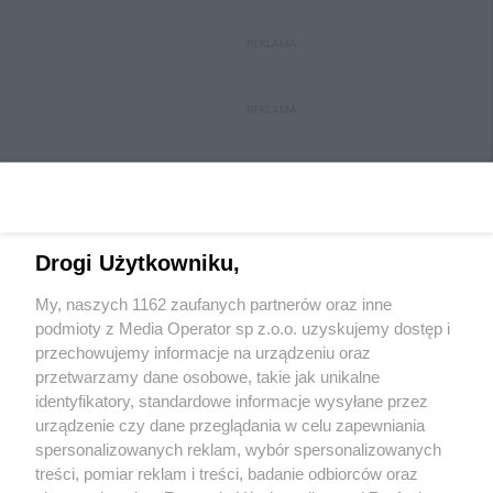
REKLAMA
REKLAMA
Drogi Użytkowniku,
My, naszych 1162 zaufanych partnerów oraz inne
Wydawca mediów
lokalnych
podmioty z Media Operator sp z.o.o. uzyskujemy dostęp i
przechowujemy informacje na urządzeniu oraz
przetwarzamy dane osobowe, takie jak unikalne
identyfikatory, standardowe informacje wysyłane przez
urządzenie czy dane przeglądania w celu zapewniania
spersonalizowanych reklam, wybór spersonalizowanych
Nie zapomnij
treści, pomiar reklam i treści, badanie odbiorców oraz
zapoznać się z:
polityką prywatności
regulamin korzystania z portali