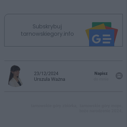
Subskrybuj
tarnowskiegory.info
23/12/2024
Napisz
Urszula
Ważna
do mnie
tarnowskie góry zbiórka,
tarnowskie góry mops,
boże narodzenie 2024,