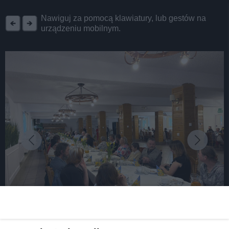
REKLAMA
Nawiguj za pomocą klawiatury, lub gestów na
urządzeniu mobilnym.
fot: UG Zbrosławice