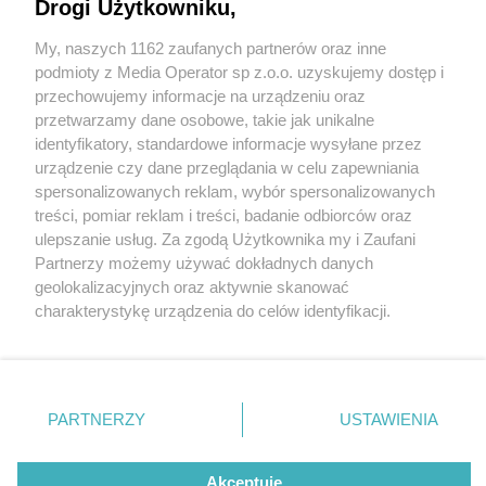
Drogi Użytkowniku,
Wielkanocne śniadania w powiecie tarnogórskim.
"Pełne ciepła, życzliwości i świątecznej
My, naszych 1162 zaufanych partnerów oraz inne
atmosfery"
Wydawca mediów
lokalnych
podmioty z Media Operator sp z.o.o. uzyskujemy dostęp i
przechowujemy informacje na urządzeniu oraz
przetwarzamy dane osobowe, takie jak unikalne
identyfikatory, standardowe informacje wysyłane przez
urządzenie czy dane przeglądania w celu zapewniania
4 / 9
spersonalizowanych reklam, wybór spersonalizowanych
Nie zapomnij
treści, pomiar reklam i treści, badanie odbiorców oraz
Śniadania wielkanocne w
zapoznać się z:
polityką prywatności
regulamin korzystania z portali
ulepszanie usług. Za zgodą Użytkownika my i Zaufani
Twoje
miasto
Skontakuj się
z nami
Partnerzy możemy używać dokładnych danych
powiecie tarnogórskim
Piekary Śląskie
Kontakt
geolokalizacyjnych oraz aktywnie skanować
Chorzów
Wydawca
charakterystykę urządzenia do celów identyfikacji.
Tarnowskie Góry
Redakcja
Ruda Śląska
Newsletter
Ponieważ cenimy Twoją prywatność, prosimy o zgodę na
Świętochłowice
Reklama
korzystanie z tych technologii poprzez kliknięcie
Tychy
„Akceptuję”. Zgoda jest dobrowolna i zawsze możesz ją
Bytom
Katowice
zmienić/wycofać klikając przycisk ustawień prywatności
REKLAMA
PARTNERZY
USTAWIENIA
Gliwice
znajdujący się w lewym dolnym rogu strony
. Niektóre
Zabrze
Zagłębie
rodzaje przetwarzania danych nie wymagają zgody
użytkownika, ale masz prawo sprzeciwić się takiemu
Akceptuję