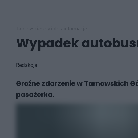
tarnowskiegory.info
/
informacje
Wypadek autobusu
Redakcja
Groźne zdarzenie w Tarnowskich Gó
pasażerka.