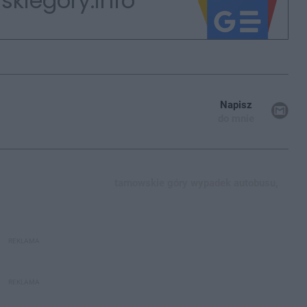
skiegory.info
Napisz
do mnie
tarnowskie góry wypadek autobusu,
REKLAMA
REKLAMA