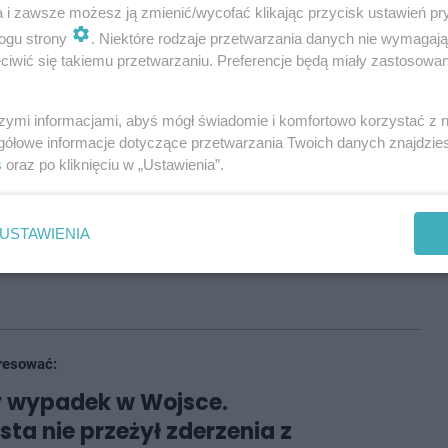
a i zawsze możesz ją zmienić/wycofać klikając przycisk ustawień pr
ogu strony
. Niektóre rodzaje przetwarzania danych nie wymagaj
łabła i uderzyła w słup energetyczny
– mówi
iwić się takiemu przetwarzaniu. Preferencje będą miały zastosowania
 w Tarnowskich Górach.
szymi informacjami, abyś mógł świadomie i komfortowo korzystać z
gółowe informacje dotyczące przetwarzania Twoich danych znajdzi
s
oraz po kliknięciu w „Ustawienia”.
została poszkodowana.
Z urazem twarzy trafiła do
stało.
USTAWIENIA
200 metrów, a działania policji mogą potrwać do godz.
resować:
y wypadek w Wojsce.
sta nie przeżył zderzenia z