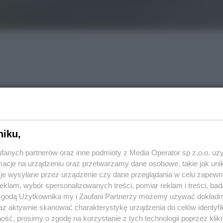
niku,
fanych partnerów oraz inne podmioty z Media Operator sp z.o.o. uz
REKLAMA
cje na urządzeniu oraz przetwarzamy dane osobowe, takie jak unika
je wysyłane przez urządzenie czy dane przeglądania w celu zapewn
klam, wybór spersonalizowanych treści, pomiar reklam i treści, bad
órach. W niedzielę, 3 sierpnia 2025 r., tuż po godz.
 zgodą Użytkownika my i Zaufani Partnerzy możemy używać dokład
.
az aktywnie skanować charakterystykę urządzenia do celów identyfi
ść, prosimy o zgodę na korzystanie z tych technologii poprzez klikn