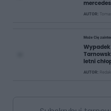
mercede
AUTOR:
Tomas
Może Cię zainte
Wypadek z
Tarnowsk
letni chł
AUTOR:
Redak