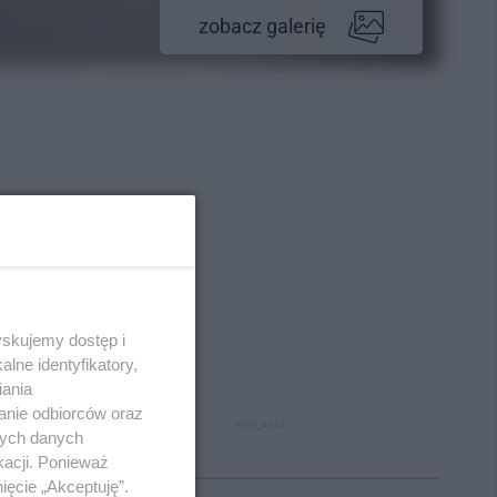
zobacz galerię
yskujemy dostęp i
lne identyfikatory,
iania
anie odbiorców oraz
REKLAMA
nych danych
kacji. Ponieważ
Polecane
ięcie „Akceptuję”.