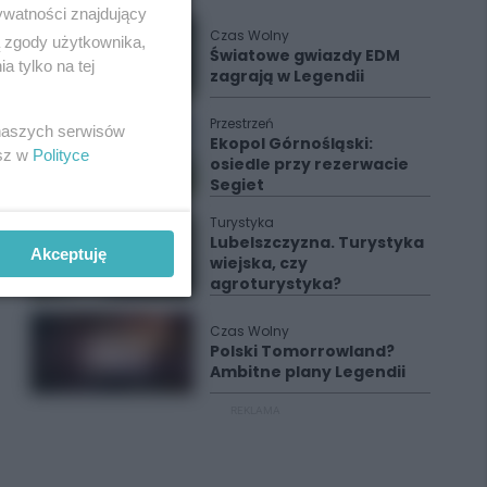
ywatności znajdujący
Czas Wolny
ą zgody użytkownika,
Światowe gwiazdy EDM
 tylko na tej
zagrają w Legendii
Przestrzeń
 naszych serwisów
Ekopol Górnośląski:
esz w
Polityce
osiedle przy rezerwacie
Segiet
Turystyka
Lubelszczyzna. Turystyka
Akceptuję
wiejska, czy
agroturystyka?
Czas Wolny
Polski Tomorrowland?
Ambitne plany Legendii
REKLAMA