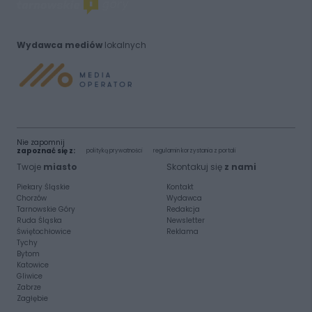
Wydawca mediów
lokalnych
Nie zapomnij
zapoznać się z:
polityką prywatności
regulamin korzystania z portali
Twoje
miasto
Skontakuj się
z nami
Piekary Śląskie
Kontakt
Chorzów
Wydawca
Tarnowskie Góry
Redakcja
Ruda Śląska
Newsletter
Świętochłowice
Reklama
Tychy
Bytom
Katowice
Gliwice
Zabrze
Zagłębie