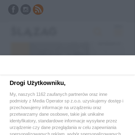
Drogi Użytkowniku,
My, naszych 1162 zaufanych partnerów oraz inne
podmioty z Media Operator sp z.o.o. uzyskujemy dostęp i
przechowujemy informacje na urządzeniu oraz
Wróć do strony głównej
przetwarzamy dane osobowe, takie jak unikalne
identyfikatory, standardowe informacje wysyłane przez
ślązag.pl
urządzenie czy dane przeglądania w celu zapewniania
spersonalizowanych reklam, wybór spersonalizowanych