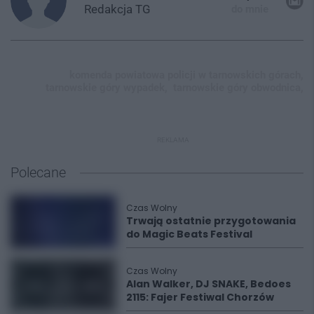
Redakcja
TG
do mnie
komenda powiatowa policji w tarnowskich górach,
tarnowskie góry wypadek,
tarnowskie góry obwodnica,
REKLAMA
Polecane
Czas Wolny
Trwają ostatnie przygotowania
do Magic Beats Festival
Czas Wolny
Alan Walker, DJ SNAKE, Bedoes
2115: Fajer Festiwal Chorzów